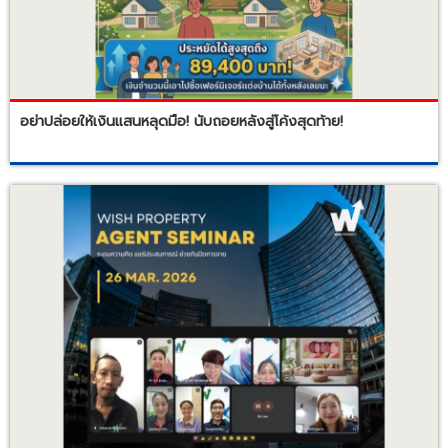
อย่าปล่อยให้เงินแสนหลุดมือ! นับถอยหลังสู่โค้งสุดท้าย!