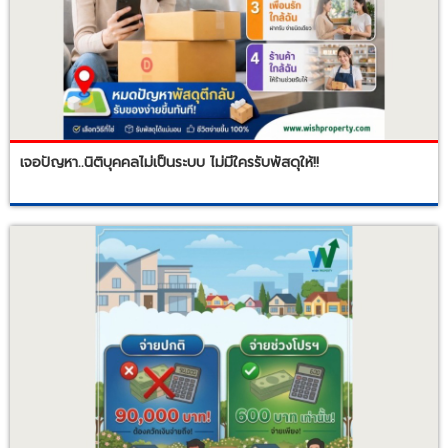
เจอปัญหา..นิติบุคคลไม่เป็นระบบ ไม่มีใครรับพัสดุให้!!