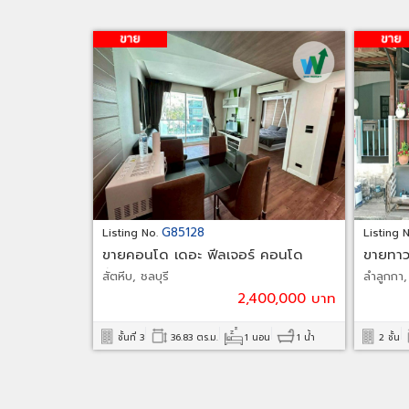
G85128
Listing No.
Listing 
ขายคอนโด เดอะ ฟีลเจอร์ คอนโด
ขายทาวน
พัทยา
คลอง 
สัตหีบ, ชลบุรี
ลำลูกกา,
2,400,000 บาท
ชั้นที่ 3
36.83 ตร.ม.
1 นอน
1 น้ำ
2 ชั้น