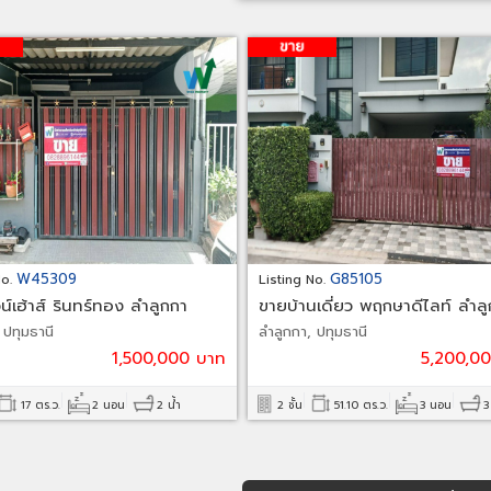
W45309
G85105
No.
Listing No.
์เฮ้าส์ รินทร์ทอง ลำลูกกา
ขายบ้านเดี่ยว พฤกษาดีไลท์ ลำล
2
คลอง 3
 ปทุมธานี
ลำลูกกา, ปทุมธานี
1,500,000 บาท
5,200,0
17 ตร.ว.
2 นอน
2 น้ำ
2 ชั้น
51.10 ตร.ว.
3 นอน
3