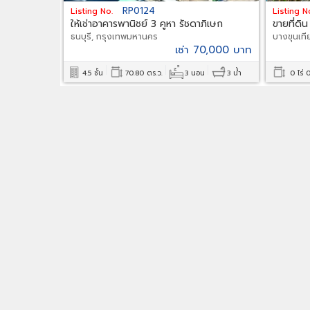
RP0124
Listing No.
Listing N
ให้เช่าอาคารพานิชย์ 3 คูหา รัชดาภิเษก
ขายที่ดิ
ธนบุรี, กรุงเทพมหานคร
จอมทอง
บางขุนเท
เช่า 70,000 บาท
4.5 ชั้น
70.80 ตร.ว.
3 นอน
3 น้ำ
0 ไร่ 