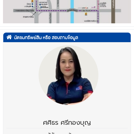
นัดชมทรัพย์สิน หรือ สอบถามข้อมูล
ศศิธร ศรีทองบุญ