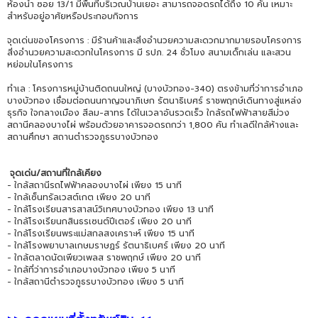
ห้องน้ำ ซอย 13/1 มีพื้นที่บริเวณบ้านเยอะ สามารถจอดรถได้ถึง 10 คัน เหมาะ
สำหรับอยู่อาศัยหรือประกอบกิจการ
จุดเด่นของโครงการ : มีร้านค้าและสิ่งอำนวยความสะดวกมากมายรอบโครงการ
สิ่งอำนวยความสะดวกในโครงการ มี รปภ. 24 ชั่วโมง สนามเด็กเล่น และสวน
หย่อมในโครงการ
ทำเล : โครงการหมู่บ้านติดถนนใหญ่ (บางบัวทอง-340) ตรงข้ามที่ว่าการอำเภอ
บางบัวทอง เชื่อมต่อถนนกาญจนาภิเษก รัตนาธิเบศร์ ราชพฤกษ์เดินทางสู่แหล่ง
ธุรกิจ ใจกลางเมือง สีลม-สาทร ได้ในเวลาอันรวดเร็ว ใกล้รถไฟฟ้าสายสีม่วง
สถานีคลองบางไผ่ พร้อมด้วยอาคารจอดรถกว่า 1,800 คัน ทำเลดีใกล้ห้างและ
สถานศึกษา สถานตำรวจภูธรบางบัวทอง
จุดเด่น/สถานที่ใกล้เคียง
- ใกล้สถานีรถไฟฟ้าคลองบางไผ่ เพียง 15 นาที
- ใกล้เซ็นทรัลเวสต์เกต เพียง 20 นาที
- ใกล้โรงเรียนสารสาสน์วิเทศบางบัวทอง เพียง 13 นาที
- ใกล้โรงเรียนกสินธรเซนต์ปีเตอร์ เพียง 20 นาที
- ใกล้โรงเรียนพระแม่สกลสงเคราะห์ เพียง 15 นาที
- ใกล้โรงพยาบาลเกษมราษฏร์ รัตนาธิเบศร์ เพียง 20 นาที
- ใกล้ตลาดนัดเพียวเพลส ราชพฤกษ์ เพียง 20 นาที
- ใกล้ที่ว่าการอำเภอบางบัวทอง เพียง 5 นาที
- ใกล้สถานีตำรวจภูธรบางบัวทอง เพียง 5 นาที