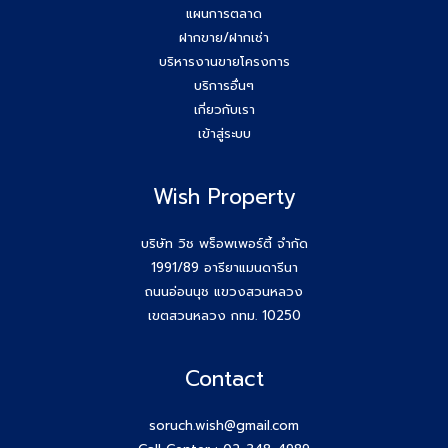
แผนการตลาด
ฝากขาย/ฝากเช่า
บริหารงานขายโครงการ
บริการอื่นๆ
เกี่ยวกับเรา
เข้าสู่ระบบ
Wish Property
บริษัท วิช พร็อพเพอร์ตี้ จำกัด
1991/89 อารียาแมนดารีนา
ถนนอ่อนนุช แขวงสวนหลวง
เขตสวนหลวง กทม. 10250
Contact
soruch.wish@gmail.com