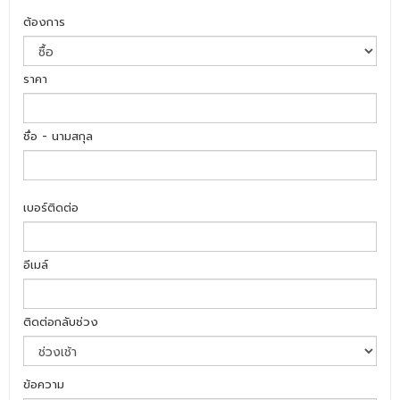
ต้องการ
ราคา
ชื่อ - นามสกุล
เบอร์ติดต่อ
อีเมล์
ติดต่อกลับช่วง
ข้อความ