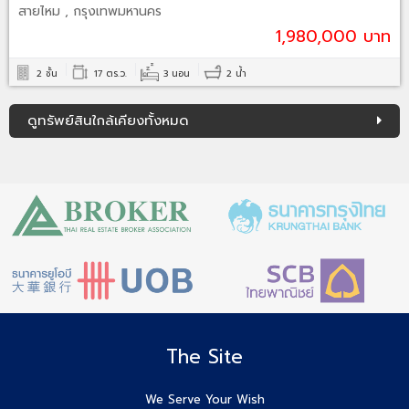
สายไหม , กรุงเทพมหานคร
1,980,000 บาท
2 ชั้น
17 ตร.ว.
3 นอน
2 น้ำ
ดูทรัพย์สินใกล้เคียงทั้งหมด
The Site
We Serve Your Wish