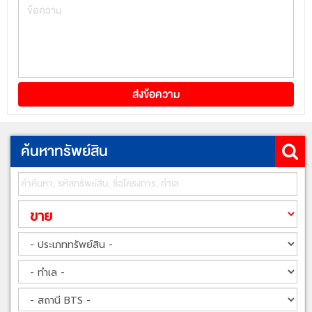
ค้นหาทรัพย์สิน