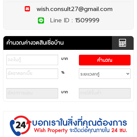
wish.consult27@gmail.com
Line ID :
1509999
คำนวณค่างวดสินเชื่อบ้าน
บาท
%
บาท