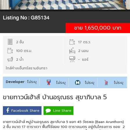
Listing No :
G85134
ขาย 1,650,000 บาท
2 ชั้น
17 ตร.ว.
100 ตร.ม.
2 นอน
2 น้ำ
- แอร์
ใกล้ห้างเซ็นทรัลรามอินทรา
Developer
: ไม่ระบุ
ไม่ระบุ
ไม่ระบุ
ไม่ระบุ
ขายทาวน์เฮ้าส์ บ้านอรุณธร สุขาภิบาล 5
Facebook Share
Line Share
ขายทาวน์เฮ้าส์ หมู่บ้านอรุณธร สุขาภิบาล 5 แยก 45 วัชรพล (Baan Arunthorn)
2 ชั้น ขนาด 17 ตารางวา พื้นที่ใช้สอย 100 ตารางเมตร อยู่ต้นโครงการ ซอย 2