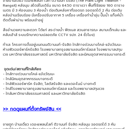
ขายบ้านเดี่ยว เดอะแพลนท์ ไลท์ ติวานนท์ รังสิต (The Plant Light Tiwanon -
Rangsit) หลังมุม สไตล์โมเดิร์น ขนาด 64.50 ตารางวา พื้นที่ใช้สอย 160 ตาราง
เมตร มี 3 ห้องนอน 3 ห้องน้ำ ต่อเติมหลังคาที่จอดรถ จอดรถได้ 2 คัน ต่อเติม
หลังบ้านเรียบร้อย มีเครื่องปรับอากาศ 5 เครื่อง เครื่องทำน้ำอุ่น ปั๊มน้ำ แท็งค์น้ำ
ติดตั้งผ้าม่าน พร้อมเข้าอยู่
สิ่งอำนวยความสะดวก: ได้แก่ สระว่ายน้ำ ฟิตเนส สวนสาธารณะ สนามเด็กเล่น และ
คลับเฮ้าส์ ระบบรักษาความปลอดภัย CCTV รปภ. 24 ชั่วโมง)
ทำเล: โครงการตั้งอยู่บนถนนติวานนท์-รังสิต ใกล้ทางด่วนบางโคล่-แจ้งวัฒนะ
ห้างฟิวเจอร์พาร์ครังสิต โรงพยาบาลกรุงสยามเซนต์คาร์ลอส โรงพยาบาลปทุม
เวช มหาวิทยาลัยธรรมศาสตร์ มหาวิทยาลัยรังสิต และนิคมอุตสาหกรรมบางกระดี
จุดเด่น/สถานที่ใกล้เคียง
- ใกล้ทางด่วนบางโคล่-แจ้งวัฒนะ
- ใกล้นิคมอุตสาหกรรมบางกระดี
- ใกล้ฟิวเจอร์พาร์ค รังสิต, โลตัสรังสิต และเดอะไนน์ บางกะดี
- ใกล้โรงพยาบาลกรุงสยามเซนต์คาร์ลอส และโรงพยาบาลปทุมเวช
- ใกล้มหาวิทยาลัยธรรมศาสตร์ และมหาวิทยาลัยรังสิต
>> กดดูแผนที่ตั้งทรัพย์สิน <<
ขายถูก บ้านเดี่ยว เดอะแพลนไลท์ ติวานนท์ รังสิต หลังมุม จอดรถได้ 3 คัน