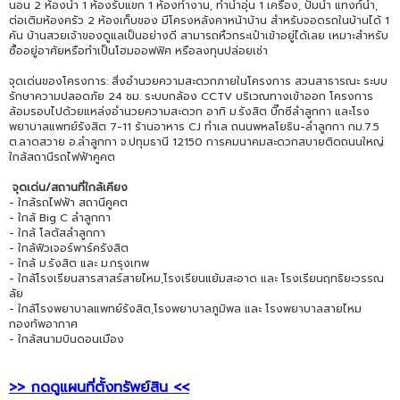
นอน 2 ห้องน้ำ 1 ห้องรับแขก 1 ห้องทำงาน, ทำน้ำอุ่น 1 เครื่อง, ปั๊มน้ำ แทงก์น้ำ,
ต่อเติมห้องครัว 2 ห้องเก็บของ มีโครงหลังคาหน้าบ้าน สำหรับจอดรถในบ้านได้ 1
คัน บ้านสวยเจ้าของดูแลเป็นอย่างดี สามารถหิ้วกระเป๋าเข้าอยู่ได้เลย เหมาะสำหรับ
ซื้ออยู่อาศัยหรือทำเป็นโฮมออฟฟิศ หรือลงทุนปล่อยเช่า
จุดเด่นของโครงการ: สิ่งอำนวยความสะดวกภายในโครงการ สวนสาธารณะ ระบบ
รักษาความปลอดภัย 24 ชม. ระบบกล้อง CCTV บริเวณทางเข้าออก โครงการ
ล้อมรอบไปด้วยแหล่งอำนวยความสะดวก อาทิ ม.รังสิต บิ๊กซีลำลูกกา และโรง
พยาบาลแพทย์รังสิต 7-11 ร้านอาหาร CJ ทำเล ถนนพหลโยธิน-ลำลูกกา กม.7.5
ต.ลาดสวาย อ.ลำลูกกา จ.ปทุมธานี 12150 การคมนาคมสะดวกสบายติดถนนใหญ่
ใกล้สถานีรถไฟฟ้าคูคต
จุดเด่น/สถานที่ใกล้เคียง
- ใกล้รถไฟฟ้า สถานีคูคต
- ใกล้ Big C ลำลูกกา
- ใกล้ โลตัสลำลูกกา
- ใกล้ฟิวเจอร์พาร์ครังสิต
- ใกล้ ม.รังสิต และ ม.กรุงเทพ
- ใกล้โรงเรียนสารสาสร์สายไหม,โรงเรียนแย้มสะอาด และ โรงเรียนฤทธิยะวรรณ
ลัย
- ใกล้โรงพยาบาลแพทย์รังสิต,โรงพยาบาลภูมิพล และ โรงพยาบาลสายไหม
กองทัพอากาศ
- ใกล้สนามบินดอนเมือง
>> กดดูแผนที่ตั้งทรัพย์สิน <<