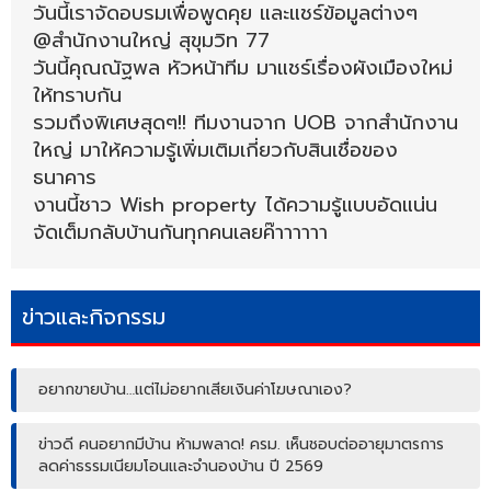
วันนี้เราจัดอบรมเพื่อพูดคุย และแชร์ข้อมูลต่างๆ
@สำนักงานใหญ่ สุขุมวิท 77
วันนี้คุณณัฐพล หัวหน้าทีม มาแชร์เรื่องผังเมืองใหม่
ให้ทราบกัน
รวมถึงพิเศษสุดๆ!! ทีมงานจาก UOB จากสำนักงาน
ใหญ่ มาให้ความรู้เพิ่มเติมเกี่ยวกับสินเชื่อของ
ธนาคาร
งานนี้ชาว Wish property ได้ความรู้แบบอัดแน่น
จัดเต็มกลับบ้านกันทุกคนเลยค๊าาาาาา
ข่าวและกิจกรรม
อยากขายบ้าน…แต่ไม่อยากเสียเงินค่าโฆษณาเอง?
ข่าวดี คนอยากมีบ้าน ห้ามพลาด! ครม. เห็นชอบต่ออายุมาตรการ
ลดค่าธรรมเนียมโอนและจำนองบ้าน ปี 2569