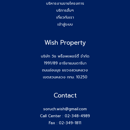
บริหารงานขายโครงการ
บริการอื่นๆ
ยกระดับสกิล Agent wish วันนี้สัมมนาทีม Wish Property
เกี่ยวกับเรา
เข้าสู่ระบบ
ขอบคุณกสิกรที่เข้าร่วมเป็นพันธมิตรของบริษัท #Wishproperty
Wish Property
สัมมนาสมาชิก Wish วันพุธที่ 26 พ.ย.68
Agent Wish ปิดการขายสำเร็จค่ะ!! คุณเอกรักษ์ (หนุ่ม) 064-
บริษัท วิช พร็อพเพอร์ตี้ จำกัด
184-2498
1991/89 อารียาแมนดารีนา
ถนนอ่อนนุช แขวงสวนหลวง
สร้างตัวตนให้ชัด สร้างโอกาสให้ใช่กับ #โค้ชก้อย
เขตสวนหลวง กทม. 10250
สัมมนา AGENT WISH วันพุธ 19 พ.ย 68 โค้ชก้อย แชร์ เทคนิค
Contact
รับ Listing ฝากขายที่ดิน 100 ล้าน ได้ง่ายๆ ทำยังไง
soruch.wish@gmail.com
วันพุธที่ 12 พ.ย 68 #สมาชิกWish เปิดโลกกว้างอีก 1 คอร์ส กับ
Call Center :
02-348-4989
โค้ชพี่หนุ่ม
Fax : 02-349-1811