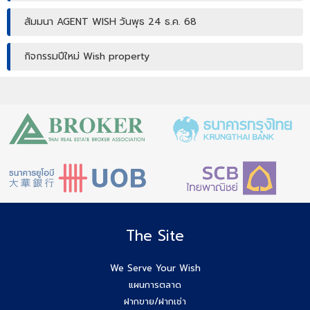
สัมมนา AGENT WISH วันพุธ 24 ธ.ค. 68
กิจกรรมปีใหม่ Wish property
เปิดบ้านให้ปัง ไม่ใช่แค่เปิดไฟ แชร์เทคนิคจริง เพิ่มโอกาสขายจริง
เปิดบ้านยังไง…ให้ปิดการขายได้ไวขึ้น? โดย #โค้ชโบว์
สัมมนา เตรียมพร้อมก่อนเริ่มสร้างบ้าน! ไขทุกข้อสงสัยเรื่อง ใบ
อนุญาตก่อสร้าง
Agent Wish รับมัดจำอีกแล้ว!! คุณศศิธร (ก้อย) 086-895-
7744
The Site
สัมมนาสมาชิก Wish วันพุธที่ 3 ธ.ค.68 เวลา 10.00-12.00 น.
We Serve Your Wish
แผนการตลาด
Agent Wish ปิดการขายสำเร็จค่ะ!! คุณอรพรรณ (โบว์) 084-
ฝากขาย/ฝากเช่า
649-2255