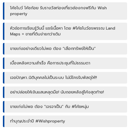
โค้ชโบว์ โค้ชก้อย รับรางวัลท่องเที่ยวฮ่องกงฟรีกับ Wish
property
หัวข้อการเรียนรู้วันนี้ แชร์เนื้อหา โดย #โค้ชโบว์อรพรรณ Land
Maps = ขายที่ดินง่ายกว่าเดิม
ขายเก่งอย่างเดียวไม่พอ ต้อง “เลือกทรัพย์ให้เป็น”
เบื้องหลังความสำเร็จ คือการประชุมที่ไม่ธรรมดา
เจอปัญหา..นิติบุคคลไม่เป็นระบบ ไม่มีใครรับพัสดุให้!!
อย่าปล่อยให้เงินแสนหลุดมือ! นับถอยหลังสู่โค้งสุดท้าย!
ขายเก่งไม่พอ ต้อง “เจรจาเป็น” กับ #โค้ชหนุ่ม
ทำบุญประจำปี #Wishproperty