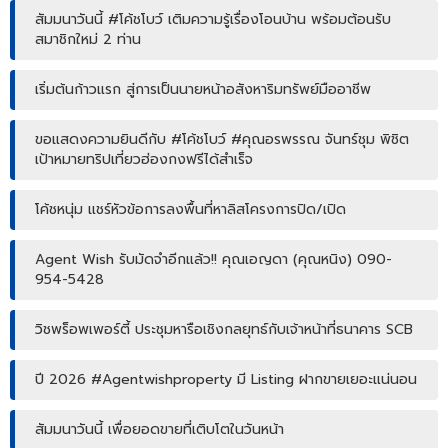
สัมมนาวันนี้ #โค้ชโบว์ เติมความรู้เรื่องโอนบ้าน พร้อมต้อนรับ
สมาชิกใหม่ 2 ท่าน
เริ่มต้นก้าวแรก สู่การเป็นนายหน้าอสังหาริมทรัพย์มืออาชีพ
ขอแสดงความยินดีกับ #โค้ชโบว์ #คุณอรพรรณ จันทร์ชุม พิชิต
เป้าหมายทริปเที่ยวฮ่องกงฟรีได้สำเร็จ
โค้ชหนุ่ม แชร์หัวข้อการลงพื้นที่หาลิสโครงการปิด/เปิด
Agent Wish รับมัดจำอีกแล้ว!! คุณเอญดา (คุณหนิง) 090-
954-5428
วิชพร็อพเพอร์ตี้ ประชุมหารือเชิงกลยุทธ์กับเจ้าหน้าที่ธนาคาร SCB
ปี 2026 #Agentwishproperty มี Listing ฝากขายเยอะแน่นอน
สัมมนาวันนี้ เพื่อยอดขายที่เติบโตในวันหน้า