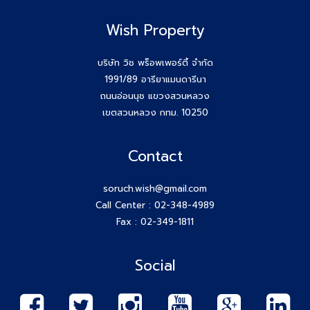
Wish Property
สัมมนาสมาชิก Wish วันพุธที่ 26 พ.ย.68
Agent Wish ปิดการขายสำเร็จค่ะ!! คุณเอกรักษ์ (หนุ่ม) 064-
บริษัท วิช พร็อพเพอร์ตี้ จำกัด
184-2498
1991/89 อารียาแมนดารีนา
ถนนอ่อนนุช แขวงสวนหลวง
สร้างตัวตนให้ชัด สร้างโอกาสให้ใช่กับ #โค้ชก้อย
เขตสวนหลวง กทม. 10250
สัมมนา AGENT WISH วันพุธ 19 พ.ย 68 โค้ชก้อย แชร์ เทคนิค
Contact
รับ Listing ฝากขายที่ดิน 100 ล้าน ได้ง่ายๆ ทำยังไง
soruch.wish@gmail.com
วันพุธที่ 12 พ.ย 68 #สมาชิกWish เปิดโลกกว้างอีก 1 คอร์ส กับ
Call Center :
02-348-4989
โค้ชพี่หนุ่ม
Fax : 02-349-1811
สัมมนา AGENT WISH วันพุธ 12 พ.ย 68
Social
Agent Wish ปิดการขายสำเร็จค่ะ!! คุณทรงชัย (เฮง) 087-615-
6688