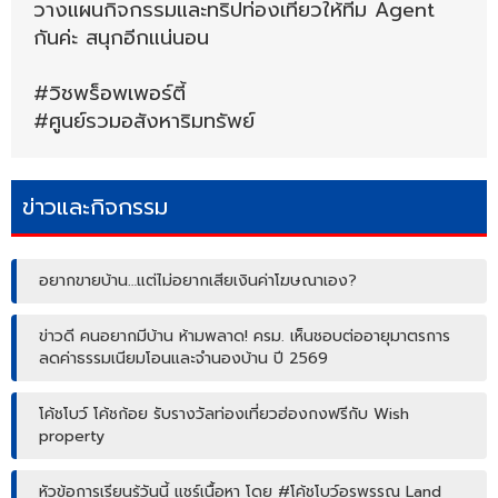
วางแผนกิจกรรมและทริปท่องเที่ยวให้ทีม Agent
กันค่ะ สนุกอีกแน่นอน
#วิชพร็อพเพอร์ตี้
#ศูนย์รวมอสังหาริมทรัพย์
ข่าวและกิจกรรม
อยากขายบ้าน…แต่ไม่อยากเสียเงินค่าโฆษณาเอง?
ข่าวดี คนอยากมีบ้าน ห้ามพลาด! ครม. เห็นชอบต่ออายุมาตรการ
ลดค่าธรรมเนียมโอนและจำนองบ้าน ปี 2569
โค้ชโบว์ โค้ชก้อย รับรางวัลท่องเที่ยวฮ่องกงฟรีกับ Wish
property
หัวข้อการเรียนรู้วันนี้ แชร์เนื้อหา โดย #โค้ชโบว์อรพรรณ Land