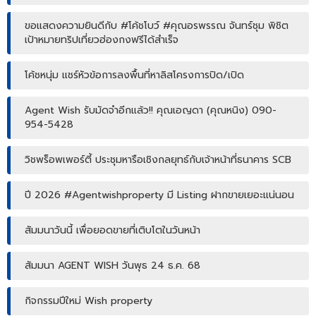
ขอแสดงความยินดีกับ #โค้ชโบว์ #คุณอรพรรณ จันทร์ชุม พิชิต
เป้าหมายทริปเที่ยวฮ่องกงฟรีได้สำเร็จ
โค้ชหนุ่ม แชร์หัวข้อการลงพื้นที่หาลิสโครงการปิด/เปิด
Agent Wish รับมัดจำอีกแล้ว!! คุณเอญดา (คุณหนิง) 090-
954-5428
วิชพร็อพเพอร์ตี้ ประชุมหารือเชิงกลยุทธ์กับเจ้าหน้าที่ธนาคาร SCB
ปี 2026 #Agentwishproperty มี Listing ฝากขายเยอะแน่นอน
สัมมนาวันนี้ เพื่อยอดขายที่เติบโตในวันหน้า
สัมมนา AGENT WISH วันพุธ 24 ธ.ค. 68
กิจกรรมปีใหม่ Wish property