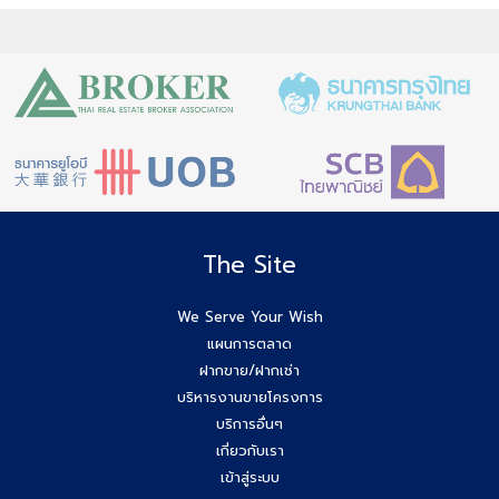
เปิดบ้านให้ปัง ไม่ใช่แค่เปิดไฟ แชร์เทคนิคจริง เพิ่มโอกาสขายจริง
เปิดบ้านยังไง…ให้ปิดการขายได้ไวขึ้น? โดย #โค้ชโบว์
สัมมนา เตรียมพร้อมก่อนเริ่มสร้างบ้าน! ไขทุกข้อสงสัยเรื่อง ใบ
อนุญาตก่อสร้าง
Agent Wish รับมัดจำอีกแล้ว!! คุณศศิธร (ก้อย) 086-895-
7744
The Site
สัมมนาสมาชิก Wish วันพุธที่ 3 ธ.ค.68 เวลา 10.00-12.00 น.
We Serve Your Wish
แผนการตลาด
Agent Wish ปิดการขายสำเร็จค่ะ!! คุณอรพรรณ (โบว์) 084-
ฝากขาย/ฝากเช่า
649-2255
บริหารงานขายโครงการ
บริการอื่นๆ
ยกระดับสกิล Agent wish วันนี้สัมมนาทีม Wish Property
เกี่ยวกับเรา
เข้าสู่ระบบ
ขอบคุณกสิกรที่เข้าร่วมเป็นพันธมิตรของบริษัท #Wishproperty