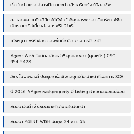
เริ่มต้นก้าวแรก สู่การเป็นนายหน้าอสังหาริมทรัพย์มืออาชีพ
ขอแสดงความยินดีกับ #โค้ชโบว์ #คุณอรพรรณ จันทร์ชุม พิชิต
เป้าหมายทริปเที่ยวฮ่องกงฟรีได้สำเร็จ
โค้ชหนุ่ม แชร์หัวข้อการลงพื้นที่หาลิสโครงการปิด/เปิด
Agent Wish รับมัดจำอีกแล้ว!! คุณเอญดา (คุณหนิง) 090-
954-5428
วิชพร็อพเพอร์ตี้ ประชุมหารือเชิงกลยุทธ์กับเจ้าหน้าที่ธนาคาร SCB
ปี 2026 #Agentwishproperty มี Listing ฝากขายเยอะแน่นอน
สัมมนาวันนี้ เพื่อยอดขายที่เติบโตในวันหน้า
สัมมนา AGENT WISH วันพุธ 24 ธ.ค. 68