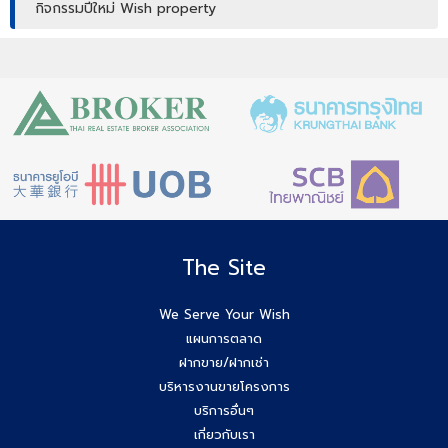
กิจกรรมปีใหม่ Wish property
เปิดบ้านให้ปัง ไม่ใช่แค่เปิดไฟ แชร์เทคนิคจริง เพิ่มโอกาสขายจริง
เปิดบ้านยังไง…ให้ปิดการขายได้ไวขึ้น? โดย #โค้ชโบว์
สัมมนา เตรียมพร้อมก่อนเริ่มสร้างบ้าน! ไขทุกข้อสงสัยเรื่อง ใบ
อนุญาตก่อสร้าง
Agent Wish รับมัดจำอีกแล้ว!! คุณศศิธร (ก้อย) 086-895-
7744
The Site
สัมมนาสมาชิก Wish วันพุธที่ 3 ธ.ค.68 เวลา 10.00-12.00 น.
We Serve Your Wish
แผนการตลาด
Agent Wish ปิดการขายสำเร็จค่ะ!! คุณอรพรรณ (โบว์) 084-
ฝากขาย/ฝากเช่า
649-2255
บริหารงานขายโครงการ
บริการอื่นๆ
ยกระดับสกิล Agent wish วันนี้สัมมนาทีม Wish Property
เกี่ยวกับเรา