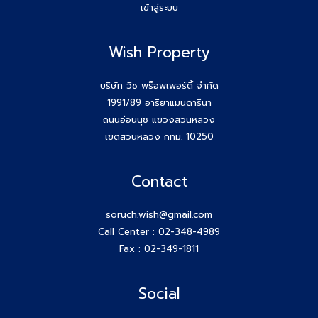
เข้าสู่ระบบ
ขอบคุณกสิกรที่เข้าร่วมเป็นพันธมิตรของบริษัท #Wishproperty
Wish Property
สัมมนาสมาชิก Wish วันพุธที่ 26 พ.ย.68
Agent Wish ปิดการขายสำเร็จค่ะ!! คุณเอกรักษ์ (หนุ่ม) 064-
บริษัท วิช พร็อพเพอร์ตี้ จำกัด
184-2498
1991/89 อารียาแมนดารีนา
ถนนอ่อนนุช แขวงสวนหลวง
สร้างตัวตนให้ชัด สร้างโอกาสให้ใช่กับ #โค้ชก้อย
เขตสวนหลวง กทม. 10250
สัมมนา AGENT WISH วันพุธ 19 พ.ย 68 โค้ชก้อย แชร์ เทคนิค
Contact
รับ Listing ฝากขายที่ดิน 100 ล้าน ได้ง่ายๆ ทำยังไง
soruch.wish@gmail.com
วันพุธที่ 12 พ.ย 68 #สมาชิกWish เปิดโลกกว้างอีก 1 คอร์ส กับ
Call Center :
02-348-4989
โค้ชพี่หนุ่ม
Fax : 02-349-1811
สัมมนา AGENT WISH วันพุธ 12 พ.ย 68
Social
Agent Wish ปิดการขายสำเร็จค่ะ!! คุณทรงชัย (เฮง) 087-615-