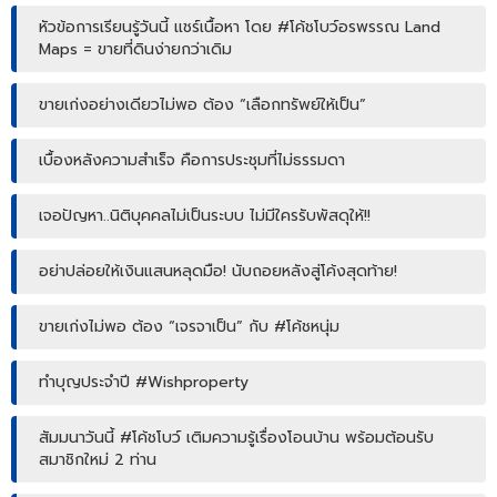
หัวข้อการเรียนรู้วันนี้ แชร์เนื้อหา โดย #โค้ชโบว์อรพรรณ Land
Maps = ขายที่ดินง่ายกว่าเดิม
ขายเก่งอย่างเดียวไม่พอ ต้อง “เลือกทรัพย์ให้เป็น”
เบื้องหลังความสำเร็จ คือการประชุมที่ไม่ธรรมดา
เจอปัญหา..นิติบุคคลไม่เป็นระบบ ไม่มีใครรับพัสดุให้!!
อย่าปล่อยให้เงินแสนหลุดมือ! นับถอยหลังสู่โค้งสุดท้าย!
ขายเก่งไม่พอ ต้อง “เจรจาเป็น” กับ #โค้ชหนุ่ม
ทำบุญประจำปี #Wishproperty
สัมมนาวันนี้ #โค้ชโบว์ เติมความรู้เรื่องโอนบ้าน พร้อมต้อนรับ
สมาชิกใหม่ 2 ท่าน