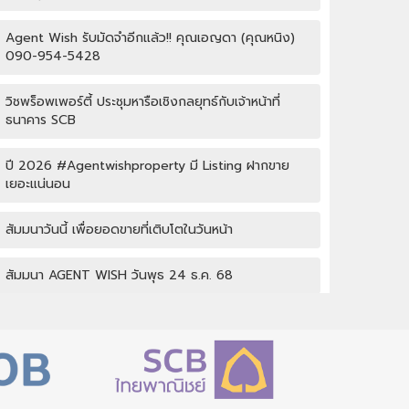
Agent Wish รับมัดจำอีกแล้ว!! คุณเอญดา (คุณหนิง)
090-954-5428
วิชพร็อพเพอร์ตี้ ประชุมหารือเชิงกลยุทธ์กับเจ้าหน้าที่
ธนาคาร SCB
ปี 2026 #Agentwishproperty มี Listing ฝากขาย
เยอะแน่นอน
สัมมนาวันนี้ เพื่อยอดขายที่เติบโตในวันหน้า
สัมมนา AGENT WISH วันพุธ 24 ธ.ค. 68
กิจกรรมปีใหม่ Wish property
เปิดบ้านให้ปัง ไม่ใช่แค่เปิดไฟ แชร์เทคนิคจริง เพิ่มโอกาส
ขายจริง