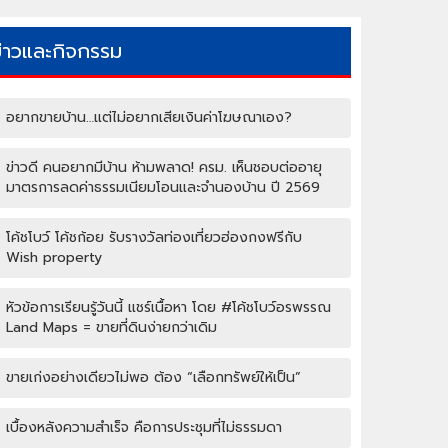
ข่าวและกิจกรรม
อยากขายบ้าน…แต่ไม่อยากเสียเงินค่าโฆษณาเอง?
ข่าวดี คนอยากมีบ้าน ห้ามพลาด! ครม. เห็นชอบต่ออายุ
มาตรการลดค่าธรรมเนียมโอนและจำนองบ้าน ปี 2569
โค้ชโบว์ โค้ชก้อย รับรางวัลท่องเที่ยวฮ่องกงฟรีกับ
Wish property
หัวข้อการเรียนรู้วันนี้ แชร์เนื้อหา โดย #โค้ชโบว์อรพรรณ
Land Maps = ขายที่ดินง่ายกว่าเดิม
ขายเก่งอย่างเดียวไม่พอ ต้อง “เลือกทรัพย์ให้เป็น”
เบื้องหลังความสำเร็จ คือการประชุมที่ไม่ธรรมดา