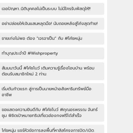
เจอปัญหา..นิติบุคคลไม่เป็นระบบ ไม่มีใครรับพัสดุให้!!
อย่าปล่อยให้เงินแสนหลุดมือ! นับถอยหลังสู่โค้งสุดท้าย!
ขายเก่งไม่พอ ต้อง “เจรจาเป็น” กับ #โค้ชหนุ่ม
ทำบุญประจำปี #Wishproperty
สัมมนาวันนี้ #โค้ชโบว์ เติมความรู้เรื่องโอนบ้าน พร้อม
ต้อนรับสมาชิกใหม่ 2 ท่าน
เริ่มต้นก้าวแรก สู่การเป็นนายหน้าอสังหาริมทรัพย์มือ
อาชีพ
ขอแสดงความยินดีกับ #โค้ชโบว์ #คุณอรพรรณ จันทร์
ชุม พิชิตเป้าหมายทริปเที่ยวฮ่องกงฟรีได้สำเร็จ
โค้ชหนุ่ม แชร์หัวข้อการลงพื้นที่หาลิสโครงการปิด/เปิด