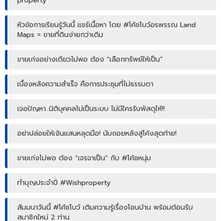
property
หัวข้อการเรียนรู้วันนี้ แชร์เนื้อหา โดย #โค้ชโบว์อรพรรณ Land
Maps = ขายที่ดินง่ายกว่าเดิม
ขายเก่งอย่างเดียวไม่พอ ต้อง “เลือกทรัพย์ให้เป็น”
เบื้องหลังความสำเร็จ คือการประชุมที่ไม่ธรรมดา
เจอปัญหา..นิติบุคคลไม่เป็นระบบ ไม่มีใครรับพัสดุให้!!
อย่าปล่อยให้เงินแสนหลุดมือ! นับถอยหลังสู่โค้งสุดท้าย!
ขายเก่งไม่พอ ต้อง “เจรจาเป็น” กับ #โค้ชหนุ่ม
ทำบุญประจำปี #Wishproperty
สัมมนาวันนี้ #โค้ชโบว์ เติมความรู้เรื่องโอนบ้าน พร้อมต้อนรับ
สมาชิกใหม่ 2 ท่าน