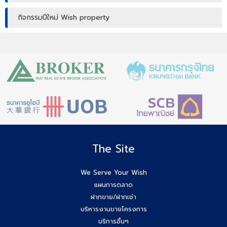
กิจกรรมปีใหม่ Wish property
เปิดบ้านให้ปัง ไม่ใช่แค่เปิดไฟ แชร์เทคนิคจริง เพิ่มโอกาสขายจริง
เปิดบ้านยังไง…ให้ปิดการขายได้ไวขึ้น? โดย #โค้ชโบว์
สัมมนา เตรียมพร้อมก่อนเริ่มสร้างบ้าน! ไขทุกข้อสงสัยเรื่อง ใบ
อนุญาตก่อสร้าง
Agent Wish รับมัดจำอีกแล้ว!! คุณศศิธร (ก้อย) 086-895-
7744
The Site
สัมมนาสมาชิก Wish วันพุธที่ 3 ธ.ค.68 เวลา 10.00-12.00 น.
We Serve Your Wish
แผนการตลาด
Agent Wish ปิดการขายสำเร็จค่ะ!! คุณอรพรรณ (โบว์) 084-
ฝากขาย/ฝากเช่า
649-2255
บริหารงานขายโครงการ
บริการอื่นๆ
ยกระดับสกิล Agent wish วันนี้สัมมนาทีม Wish Property