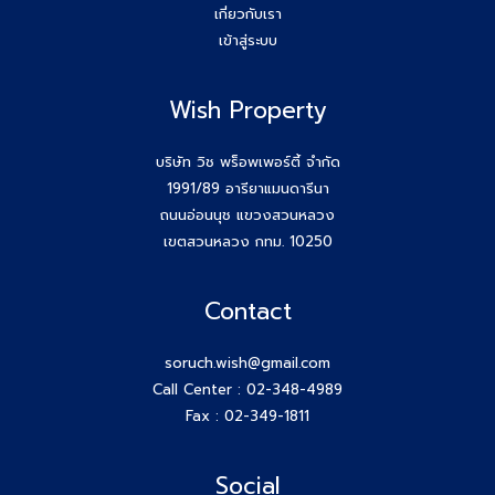
เกี่ยวกับเรา
เข้าสู่ระบบ
ขอบคุณกสิกรที่เข้าร่วมเป็นพันธมิตรของบริษัท #Wishproperty
Wish Property
สัมมนาสมาชิก Wish วันพุธที่ 26 พ.ย.68
Agent Wish ปิดการขายสำเร็จค่ะ!! คุณเอกรักษ์ (หนุ่ม) 064-
บริษัท วิช พร็อพเพอร์ตี้ จำกัด
184-2498
1991/89 อารียาแมนดารีนา
ถนนอ่อนนุช แขวงสวนหลวง
สร้างตัวตนให้ชัด สร้างโอกาสให้ใช่กับ #โค้ชก้อย
เขตสวนหลวง กทม. 10250
สัมมนา AGENT WISH วันพุธ 19 พ.ย 68 โค้ชก้อย แชร์ เทคนิค
Contact
รับ Listing ฝากขายที่ดิน 100 ล้าน ได้ง่ายๆ ทำยังไง
soruch.wish@gmail.com
วันพุธที่ 12 พ.ย 68 #สมาชิกWish เปิดโลกกว้างอีก 1 คอร์ส กับ
Call Center :
02-348-4989
โค้ชพี่หนุ่ม
Fax : 02-349-1811
สัมมนา AGENT WISH วันพุธ 12 พ.ย 68
Social