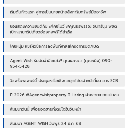
เริ่มต้นก้าวแรก สู่การเป็นนายหน้าอสังหาริมทรัพย์มืออาชีพ
ขอแสดงความยินดีกับ #โค้ชโบว์ #คุณอรพรรณ จันทร์ชุม พิชิต
เป้าหมายทริปเที่ยวฮ่องกงฟรีได้สำเร็จ
โค้ชหนุ่ม แชร์หัวข้อการลงพื้นที่หาลิสโครงการปิด/เปิด
Agent Wish รับมัดจำอีกแล้ว!! คุณเอญดา (คุณหนิง) 090-
954-5428
วิชพร็อพเพอร์ตี้ ประชุมหารือเชิงกลยุทธ์กับเจ้าหน้าที่ธนาคาร SCB
ปี 2026 #Agentwishproperty มี Listing ฝากขายเยอะแน่นอน
สัมมนาวันนี้ เพื่อยอดขายที่เติบโตในวันหน้า
สัมมนา AGENT WISH วันพุธ 24 ธ.ค. 68