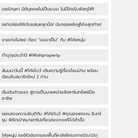
เจอปัญหา..นิติบุคคลไม่เป็นระบบ ไม่มีใครรับพัสดุให้!!
อย่าปล่อยให้เงินแสนหลุดมือ! นับถอยหลังสู่โค้งสุดท้าย!
ขายเก่งไม่พอ ต้อง “เจรจาเป็น” กับ #โค้ชหนุ่ม
ทำบุญประจำปี #Wishproperty
สัมมนาวันนี้ #โค้ชโบว์ เติมความรู้เรื่องโอนบ้าน พร้อม
ต้อนรับสมาชิกใหม่ 2 ท่าน
เริ่มต้นก้าวแรก สู่การเป็นนายหน้าอสังหาริมทรัพย์มือ
อาชีพ
ขอแสดงความยินดีกับ #โค้ชโบว์ #คุณอรพรรณ จันทร์
ชุม พิชิตเป้าหมายทริปเที่ยวฮ่องกงฟรีได้สำเร็จ
โค้ชหนุ่ม แชร์หัวข้อการลงพื้นที่หาลิสโครงการปิด/เปิด