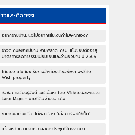
ข่าวและกิจกรรม
อยากขายบ้าน…แต่ไม่อยากเสียเงินค่าโฆษณาเอง?
ข่าวดี คนอยากมีบ้าน ห้ามพลาด! ครม. เห็นชอบต่ออายุ
มาตรการลดค่าธรรมเนียมโอนและจำนองบ้าน ปี 2569
โค้ชโบว์ โค้ชก้อย รับรางวัลท่องเที่ยวฮ่องกงฟรีกับ
Wish property
หัวข้อการเรียนรู้วันนี้ แชร์เนื้อหา โดย #โค้ชโบว์อรพรรณ
Land Maps = ขายที่ดินง่ายกว่าเดิม
ขายเก่งอย่างเดียวไม่พอ ต้อง “เลือกทรัพย์ให้เป็น”
เบื้องหลังความสำเร็จ คือการประชุมที่ไม่ธรรมดา