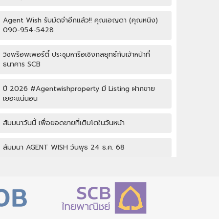
Agent Wish รับมัดจำอีกแล้ว!! คุณเอญดา (คุณหนิง)
090-954-5428
วิชพร็อพเพอร์ตี้ ประชุมหารือเชิงกลยุทธ์กับเจ้าหน้าที่
ธนาคาร SCB
ปี 2026 #Agentwishproperty มี Listing ฝากขาย
เยอะแน่นอน
สัมมนาวันนี้ เพื่อยอดขายที่เติบโตในวันหน้า
สัมมนา AGENT WISH วันพุธ 24 ธ.ค. 68
กิจกรรมปีใหม่ Wish property
เปิดบ้านให้ปัง ไม่ใช่แค่เปิดไฟ แชร์เทคนิคจริง เพิ่มโอกาส
ขายจริง