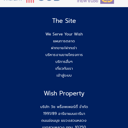
Agent Wish รับมัดจำอีกแล้ว!! คุณศศิธร (ก้อย) 086-895-
7744
The Site
สัมมนาสมาชิก Wish วันพุธที่ 3 ธ.ค.68 เวลา 10.00-12.00 น.
We Serve Your Wish
แผนการตลาด
Agent Wish ปิดการขายสำเร็จค่ะ!! คุณอรพรรณ (โบว์) 084-
ฝากขาย/ฝากเช่า
649-2255
บริหารงานขายโครงการ
บริการอื่นๆ
ยกระดับสกิล Agent wish วันนี้สัมมนาทีม Wish Property
เกี่ยวกับเรา
เข้าสู่ระบบ
ขอบคุณกสิกรที่เข้าร่วมเป็นพันธมิตรของบริษัท #Wishproperty
Wish Property
สัมมนาสมาชิก Wish วันพุธที่ 26 พ.ย.68
Agent Wish ปิดการขายสำเร็จค่ะ!! คุณเอกรักษ์ (หนุ่ม) 064-
บริษัท วิช พร็อพเพอร์ตี้ จำกัด
184-2498
1991/89 อารียาแมนดารีนา
ถนนอ่อนนุช แขวงสวนหลวง
สร้างตัวตนให้ชัด สร้างโอกาสให้ใช่กับ #โค้ชก้อย
เขตสวนหลวง กทม. 10250