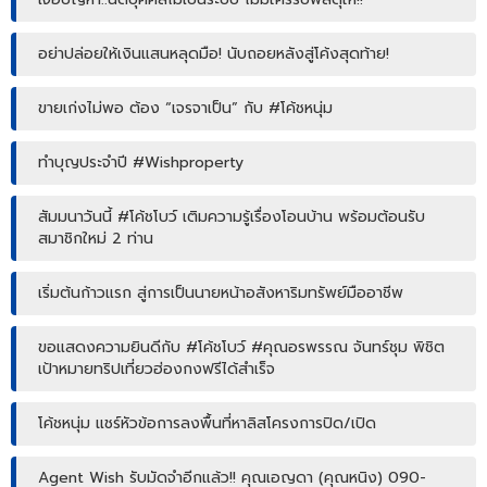
อย่าปล่อยให้เงินแสนหลุดมือ! นับถอยหลังสู่โค้งสุดท้าย!
ขายเก่งไม่พอ ต้อง “เจรจาเป็น” กับ #โค้ชหนุ่ม
ทำบุญประจำปี #Wishproperty
สัมมนาวันนี้ #โค้ชโบว์ เติมความรู้เรื่องโอนบ้าน พร้อมต้อนรับ
สมาชิกใหม่ 2 ท่าน
เริ่มต้นก้าวแรก สู่การเป็นนายหน้าอสังหาริมทรัพย์มืออาชีพ
ขอแสดงความยินดีกับ #โค้ชโบว์ #คุณอรพรรณ จันทร์ชุม พิชิต
เป้าหมายทริปเที่ยวฮ่องกงฟรีได้สำเร็จ
โค้ชหนุ่ม แชร์หัวข้อการลงพื้นที่หาลิสโครงการปิด/เปิด
Agent Wish รับมัดจำอีกแล้ว!! คุณเอญดา (คุณหนิง) 090-