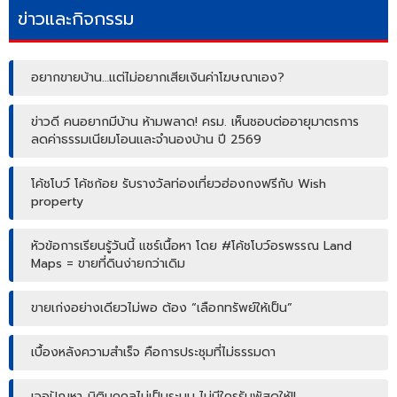
ข่าวและกิจกรรม
อยากขายบ้าน…แต่ไม่อยากเสียเงินค่าโฆษณาเอง?
ข่าวดี คนอยากมีบ้าน ห้ามพลาด! ครม. เห็นชอบต่ออายุมาตรการ
ลดค่าธรรมเนียมโอนและจำนองบ้าน ปี 2569
โค้ชโบว์ โค้ชก้อย รับรางวัลท่องเที่ยวฮ่องกงฟรีกับ Wish
property
หัวข้อการเรียนรู้วันนี้ แชร์เนื้อหา โดย #โค้ชโบว์อรพรรณ Land
Maps = ขายที่ดินง่ายกว่าเดิม
ขายเก่งอย่างเดียวไม่พอ ต้อง “เลือกทรัพย์ให้เป็น”
เบื้องหลังความสำเร็จ คือการประชุมที่ไม่ธรรมดา
เจอปัญหา..นิติบุคคลไม่เป็นระบบ ไม่มีใครรับพัสดุให้!!