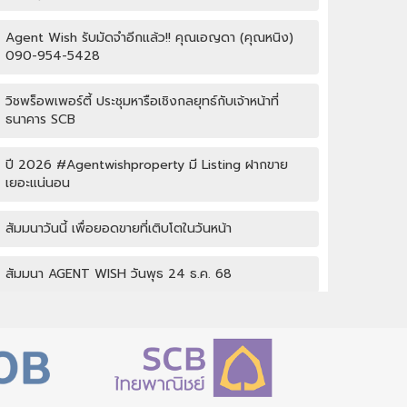
Agent Wish รับมัดจำอีกแล้ว!! คุณเอญดา (คุณหนิง)
090-954-5428
วิชพร็อพเพอร์ตี้ ประชุมหารือเชิงกลยุทธ์กับเจ้าหน้าที่
ธนาคาร SCB
ปี 2026 #Agentwishproperty มี Listing ฝากขาย
เยอะแน่นอน
สัมมนาวันนี้ เพื่อยอดขายที่เติบโตในวันหน้า
สัมมนา AGENT WISH วันพุธ 24 ธ.ค. 68
กิจกรรมปีใหม่ Wish property
เปิดบ้านให้ปัง ไม่ใช่แค่เปิดไฟ แชร์เทคนิคจริง เพิ่มโอกาส
ขายจริง