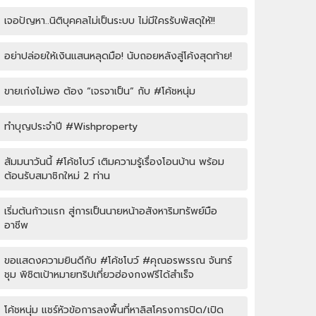
เจอปัญหา..นิติบุคคลไม่เป็นระบบ ไม่มีใครรับพัสดุให้!!
อย่าปล่อยให้เงินแสนหลุดมือ! นับถอยหลังสู่โค้งสุดท้าย!
ขายเก่งไม่พอ ต้อง “เจรจาเป็น” กับ #โค้ชหนุ่ม
ทำบุญประจำปี #Wishproperty
สัมมนาวันนี้ #โค้ชโบว์ เติมความรู้เรื่องโอนบ้าน พร้อม
ต้อนรับสมาชิกใหม่ 2 ท่าน
เริ่มต้นก้าวแรก สู่การเป็นนายหน้าอสังหาริมทรัพย์มือ
อาชีพ
ขอแสดงความยินดีกับ #โค้ชโบว์ #คุณอรพรรณ จันทร์
ชุม พิชิตเป้าหมายทริปเที่ยวฮ่องกงฟรีได้สำเร็จ
โค้ชหนุ่ม แชร์หัวข้อการลงพื้นที่หาลิสโครงการปิด/เปิด