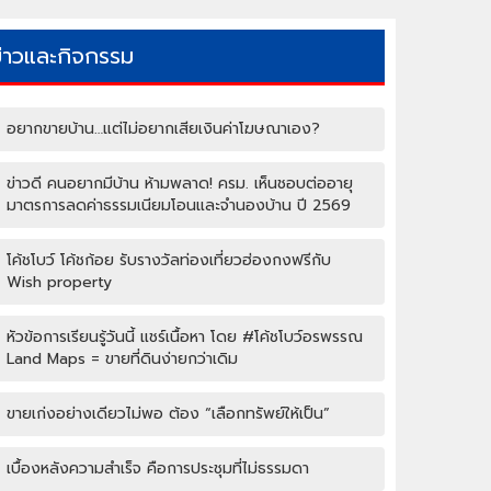
ข่าวและกิจกรรม
อยากขายบ้าน…แต่ไม่อยากเสียเงินค่าโฆษณาเอง?
ข่าวดี คนอยากมีบ้าน ห้ามพลาด! ครม. เห็นชอบต่ออายุ
มาตรการลดค่าธรรมเนียมโอนและจำนองบ้าน ปี 2569
โค้ชโบว์ โค้ชก้อย รับรางวัลท่องเที่ยวฮ่องกงฟรีกับ
Wish property
หัวข้อการเรียนรู้วันนี้ แชร์เนื้อหา โดย #โค้ชโบว์อรพรรณ
Land Maps = ขายที่ดินง่ายกว่าเดิม
ขายเก่งอย่างเดียวไม่พอ ต้อง “เลือกทรัพย์ให้เป็น”
เบื้องหลังความสำเร็จ คือการประชุมที่ไม่ธรรมดา