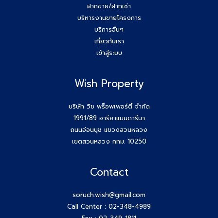
ฝากขาย/ฝากเช่า
649-2255
บริหารงานขายโครงการ
บริการอื่นๆ
ยกระดับสกิล Agent wish วันนี้สัมมนาทีม Wish Property
เกี่ยวกับเรา
เข้าสู่ระบบ
ขอบคุณกสิกรที่เข้าร่วมเป็นพันธมิตรของบริษัท #Wishproperty
Wish Property
สัมมนาสมาชิก Wish วันพุธที่ 26 พ.ย.68
Agent Wish ปิดการขายสำเร็จค่ะ!! คุณเอกรักษ์ (หนุ่ม) 064-
บริษัท วิช พร็อพเพอร์ตี้ จำกัด
184-2498
1991/89 อารียาแมนดารีนา
ถนนอ่อนนุช แขวงสวนหลวง
สร้างตัวตนให้ชัด สร้างโอกาสให้ใช่กับ #โค้ชก้อย
เขตสวนหลวง กทม. 10250
สัมมนา AGENT WISH วันพุธ 19 พ.ย 68 โค้ชก้อย แชร์ เทคนิค
Contact
รับ Listing ฝากขายที่ดิน 100 ล้าน ได้ง่ายๆ ทำยังไง
soruch.wish@gmail.com
วันพุธที่ 12 พ.ย 68 #สมาชิกWish เปิดโลกกว้างอีก 1 คอร์ส กับ
Call Center :
02-348-4989
โค้ชพี่หนุ่ม