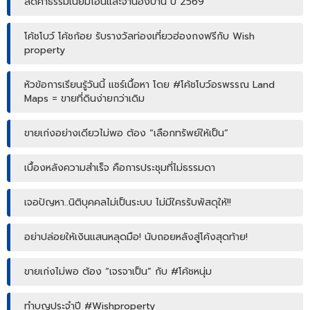
ลดค่าธรรมเนียมโอนและจำนองบ้าน ปี 2569
โค้ชโบว์ โค้ชก้อย รับรางวัลท่องเที่ยวฮ่องกงฟรีกับ Wish
property
หัวข้อการเรียนรู้วันนี้ แชร์เนื้อหา โดย #โค้ชโบว์อรพรรณ Land
Maps = ขายที่ดินง่ายกว่าเดิม
ขายเก่งอย่างเดียวไม่พอ ต้อง “เลือกทรัพย์ให้เป็น”
เบื้องหลังความสำเร็จ คือการประชุมที่ไม่ธรรมดา
เจอปัญหา..นิติบุคคลไม่เป็นระบบ ไม่มีใครรับพัสดุให้!!
อย่าปล่อยให้เงินแสนหลุดมือ! นับถอยหลังสู่โค้งสุดท้าย!
ขายเก่งไม่พอ ต้อง “เจรจาเป็น” กับ #โค้ชหนุ่ม
ทำบุญประจำปี #Wishproperty