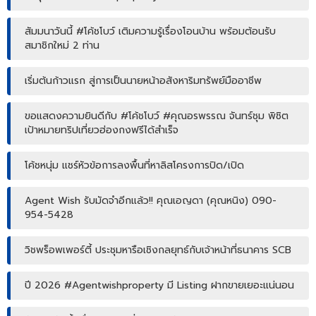
สัมมนาวันนี้ #โค้ชโบว์ เติมความรู้เรื่องโอนบ้าน พร้อมต้อนรับ
สมาชิกใหม่ 2 ท่าน
เริ่มต้นก้าวแรก สู่การเป็นนายหน้าอสังหาริมทรัพย์มืออาชีพ
ขอแสดงความยินดีกับ #โค้ชโบว์ #คุณอรพรรณ จันทร์ชุม พิชิต
เป้าหมายทริปเที่ยวฮ่องกงฟรีได้สำเร็จ
โค้ชหนุ่ม แชร์หัวข้อการลงพื้นที่หาลิสโครงการปิด/เปิด
Agent Wish รับมัดจำอีกแล้ว!! คุณเอญดา (คุณหนิง) 090-
954-5428
วิชพร็อพเพอร์ตี้ ประชุมหารือเชิงกลยุทธ์กับเจ้าหน้าที่ธนาคาร SCB
ปี 2026 #Agentwishproperty มี Listing ฝากขายเยอะแน่นอน