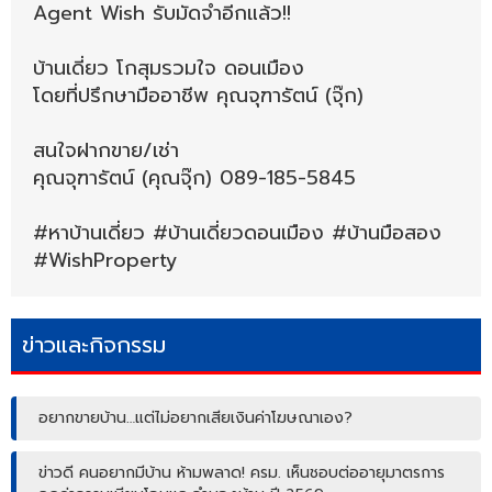
Agent Wish รับมัดจำอีกแล้ว!!
บ้านเดี่ยว โกสุมรวมใจ ดอนเมือง
โดยที่ปรึกษามืออาชีพ คุณจุฑารัตน์ (จุ๊ก)
สนใจฝากขาย/เช่า
คุณจุฑารัตน์ (คุณจุ๊ก) 089-185-5845
#หาบ้านเดี่ยว #บ้านเดี่ยวดอนเมือง #บ้านมือสอง
#WishProperty
ข่าวและกิจกรรม
อยากขายบ้าน…แต่ไม่อยากเสียเงินค่าโฆษณาเอง?
ข่าวดี คนอยากมีบ้าน ห้ามพลาด! ครม. เห็นชอบต่ออายุมาตรการ