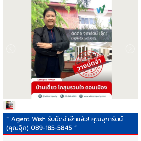
“ Agent Wish รับมัดจำอีกแล้ว! คุณจุฑารัตน์
(คุณจุ๊ก) 089-185-5845 ”