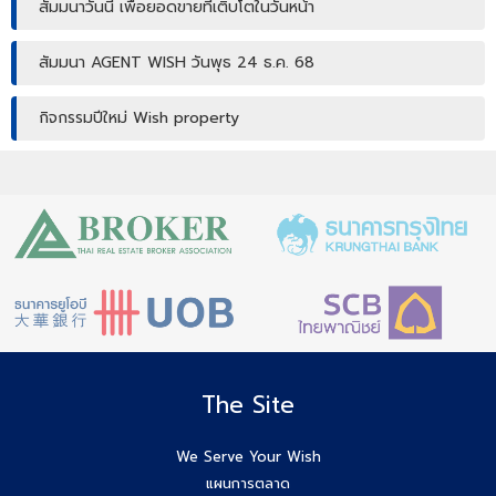
สัมมนาวันนี้ เพื่อยอดขายที่เติบโตในวันหน้า
สัมมนา AGENT WISH วันพุธ 24 ธ.ค. 68
กิจกรรมปีใหม่ Wish property
เปิดบ้านให้ปัง ไม่ใช่แค่เปิดไฟ แชร์เทคนิคจริง เพิ่มโอกาสขายจริง
เปิดบ้านยังไง…ให้ปิดการขายได้ไวขึ้น? โดย #โค้ชโบว์
สัมมนา เตรียมพร้อมก่อนเริ่มสร้างบ้าน! ไขทุกข้อสงสัยเรื่อง ใบ
อนุญาตก่อสร้าง
Agent Wish รับมัดจำอีกแล้ว!! คุณศศิธร (ก้อย) 086-895-
7744
The Site
สัมมนาสมาชิก Wish วันพุธที่ 3 ธ.ค.68 เวลา 10.00-12.00 น.
We Serve Your Wish
แผนการตลาด
Agent Wish ปิดการขายสำเร็จค่ะ!! คุณอรพรรณ (โบว์) 084-