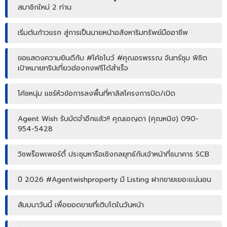
สมาชิกใหม่ 2 ท่าน
เริ่มต้นก้าวแรก สู่การเป็นนายหน้าอสังหาริมทรัพย์มืออาชีพ
ขอแสดงความยินดีกับ #โค้ชโบว์ #คุณอรพรรณ จันทร์ชุม พิชิต
เป้าหมายทริปเที่ยวฮ่องกงฟรีได้สำเร็จ
โค้ชหนุ่ม แชร์หัวข้อการลงพื้นที่หาลิสโครงการปิด/เปิด
Agent Wish รับมัดจำอีกแล้ว!! คุณเอญดา (คุณหนิง) 090-
954-5428
วิชพร็อพเพอร์ตี้ ประชุมหารือเชิงกลยุทธ์กับเจ้าหน้าที่ธนาคาร SCB
ปี 2026 #Agentwishproperty มี Listing ฝากขายเยอะแน่นอน
สัมมนาวันนี้ เพื่อยอดขายที่เติบโตในวันหน้า