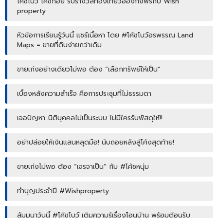
โค้ชโบว์ โค้ชก้อย รับรางวัลท่องเที่ยวฮ่องกงฟรีกับ Wish
property
หัวข้อการเรียนรู้วันนี้ แชร์เนื้อหา โดย #โค้ชโบว์อรพรรณ Land
Maps = ขายที่ดินง่ายกว่าเดิม
ขายเก่งอย่างเดียวไม่พอ ต้อง “เลือกทรัพย์ให้เป็น”
เบื้องหลังความสำเร็จ คือการประชุมที่ไม่ธรรมดา
เจอปัญหา..นิติบุคคลไม่เป็นระบบ ไม่มีใครรับพัสดุให้!!
อย่าปล่อยให้เงินแสนหลุดมือ! นับถอยหลังสู่โค้งสุดท้าย!
ขายเก่งไม่พอ ต้อง “เจรจาเป็น” กับ #โค้ชหนุ่ม
ทำบุญประจำปี #Wishproperty
สัมมนาวันนี้ #โค้ชโบว์ เติมความรู้เรื่องโอนบ้าน พร้อมต้อนรับ