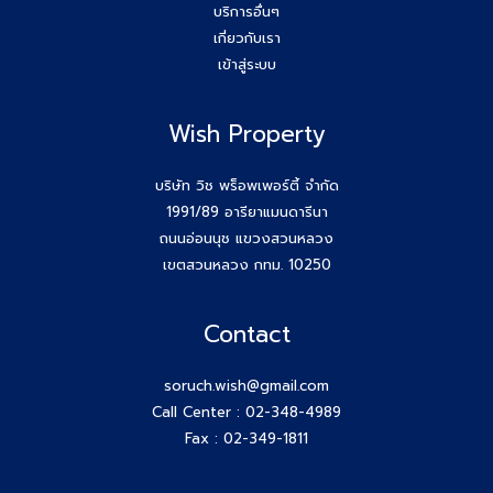
บริการอื่นๆ
ยกระดับสกิล Agent wish วันนี้สัมมนาทีม Wish Property
เกี่ยวกับเรา
เข้าสู่ระบบ
ขอบคุณกสิกรที่เข้าร่วมเป็นพันธมิตรของบริษัท #Wishproperty
Wish Property
สัมมนาสมาชิก Wish วันพุธที่ 26 พ.ย.68
Agent Wish ปิดการขายสำเร็จค่ะ!! คุณเอกรักษ์ (หนุ่ม) 064-
บริษัท วิช พร็อพเพอร์ตี้ จำกัด
184-2498
1991/89 อารียาแมนดารีนา
ถนนอ่อนนุช แขวงสวนหลวง
สร้างตัวตนให้ชัด สร้างโอกาสให้ใช่กับ #โค้ชก้อย
เขตสวนหลวง กทม. 10250
สัมมนา AGENT WISH วันพุธ 19 พ.ย 68 โค้ชก้อย แชร์ เทคนิค
Contact
รับ Listing ฝากขายที่ดิน 100 ล้าน ได้ง่ายๆ ทำยังไง
soruch.wish@gmail.com
วันพุธที่ 12 พ.ย 68 #สมาชิกWish เปิดโลกกว้างอีก 1 คอร์ส กับ
Call Center :
02-348-4989
โค้ชพี่หนุ่ม
Fax : 02-349-1811
สัมมนา AGENT WISH วันพุธ 12 พ.ย 68