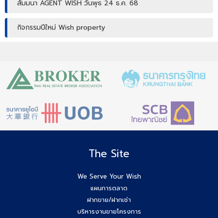
สัมมนา AGENT WISH วันพุธ 24 ธ.ค. 68
กิจกรรมปีใหม่ Wish property
เปิดบ้านให้ปัง ไม่ใช่แค่เปิดไฟ แชร์เทคนิคจริง เพิ่มโอกาสขายจริง
เปิดบ้านยังไง…ให้ปิดการขายได้ไวขึ้น? โดย #โค้ชโบว์
สัมมนา เตรียมพร้อมก่อนเริ่มสร้างบ้าน! ไขทุกข้อสงสัยเรื่อง ใบ
อนุญาตก่อสร้าง
Agent Wish รับมัดจำอีกแล้ว!! คุณศศิธร (ก้อย) 086-895-
7744
The Site
สัมมนาสมาชิก Wish วันพุธที่ 3 ธ.ค.68 เวลา 10.00-12.00 น.
We Serve Your Wish
แผนการตลาด
Agent Wish ปิดการขายสำเร็จค่ะ!! คุณอรพรรณ (โบว์) 084-
ฝากขาย/ฝากเช่า
649-2255
บริหารงานขายโครงการ