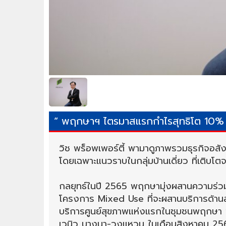
“ พฤกษาฯ ไตรมาสแรกกำไรสุทธิโต 10% เ
วิช พร็อพเพอร์ตี้ พามาดูภาพรวมธุรกิจอสังห
โดยเฉพาะแนวราบในกลุ่มบ้านเดี่ยว ที่เติบโต
กลยุทธ์ในปี 2565 พฤกษามุ่งผสานความร่วมม
โครงการ Mixed Use ที่จะผสานบริการด้านสุ
บริการศูนย์สุขภาพแห่งแรกในชุมชนพฤกษา 
เวนิว บางนา-วงแหวน ในเดือนสิงหาคม 2