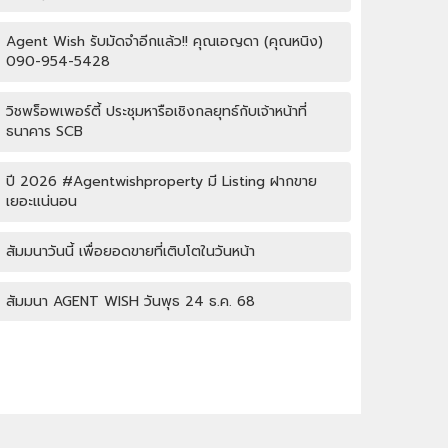
Agent Wish รับมัดจำอีกแล้ว!! คุณเอญดา (คุณหนิง)
090-954-5428
วิชพร็อพเพอร์ตี้ ประชุมหารือเชิงกลยุทธ์กับเจ้าหน้าที่
ธนาคาร SCB
ปี 2026 #Agentwishproperty มี Listing ฝากขาย
เยอะแน่นอน
สัมมนาวันนี้ เพื่อยอดขายที่เติบโตในวันหน้า
สัมมนา AGENT WISH วันพุธ 24 ธ.ค. 68
กิจกรรมปีใหม่ Wish property
เปิดบ้านให้ปัง ไม่ใช่แค่เปิดไฟ แชร์เทคนิคจริง เพิ่มโอกาส
ขายจริง