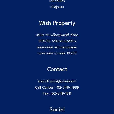
เกี่ยวกับเรา
เข้าสู่ระบบ
ขอบคุณกสิกรที่เข้าร่วมเป็นพันธมิตรของบริษัท #Wishproperty
Wish Property
สัมมนาสมาชิก Wish วันพุธที่ 26 พ.ย.68
Agent Wish ปิดการขายสำเร็จค่ะ!! คุณเอกรักษ์ (หนุ่ม) 064-
บริษัท วิช พร็อพเพอร์ตี้ จำกัด
184-2498
1991/89 อารียาแมนดารีนา
ถนนอ่อนนุช แขวงสวนหลวง
สร้างตัวตนให้ชัด สร้างโอกาสให้ใช่กับ #โค้ชก้อย
เขตสวนหลวง กทม. 10250
สัมมนา AGENT WISH วันพุธ 19 พ.ย 68 โค้ชก้อย แชร์ เทคนิค
Contact
รับ Listing ฝากขายที่ดิน 100 ล้าน ได้ง่ายๆ ทำยังไง
soruch.wish@gmail.com
วันพุธที่ 12 พ.ย 68 #สมาชิกWish เปิดโลกกว้างอีก 1 คอร์ส กับ
Call Center :
02-348-4989
โค้ชพี่หนุ่ม
Fax : 02-349-1811
สัมมนา AGENT WISH วันพุธ 12 พ.ย 68
Social
Agent Wish ปิดการขายสำเร็จค่ะ!! คุณทรงชัย (เฮง) 087-615-