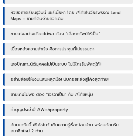
หัวข้อการเรียนรู้วันนี้ แชร์เนื้อหา โดย #โค้ชโบว์อรพรรณ Land
Maps = ขายที่ดินง่ายกว่าเดิม
ขายเก่งอย่างเดียวไม่พอ ต้อง “เลือกทรัพย์ให้เป็น”
เบื้องหลังความสำเร็จ คือการประชุมที่ไม่ธรรมดา
เจอปัญหา..นิติบุคคลไม่เป็นระบบ ไม่มีใครรับพัสดุให้!!
อย่าปล่อยให้เงินแสนหลุดมือ! นับถอยหลังสู่โค้งสุดท้าย!
ขายเก่งไม่พอ ต้อง “เจรจาเป็น” กับ #โค้ชหนุ่ม
ทำบุญประจำปี #Wishproperty
สัมมนาวันนี้ #โค้ชโบว์ เติมความรู้เรื่องโอนบ้าน พร้อมต้อนรับ
สมาชิกใหม่ 2 ท่าน