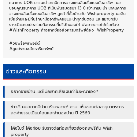
ธนาคาร UOB มาแนะนำเทคนิคการวางแผนสินเชื่อแบบมืออาชีพ ขอ
ขอบคุณธนาคาร UOB ที่เป็นพันธมิตรมา 13 ปี เข้ามาแนะนำ เทคนิคการ
วางแผนสินเชื่อแบบมืออาชีพ ลูกค้าที่ซื้อบ้านกับ Wishproperty ขอสิน
เชื่อง่ายและมีที่ปรึกษามืออาชีพคอยแนะนำทุกขั้นตอน และสมาชิกรับ
รางวัลแคมเปญร่วมกิจกรรมที่บริษัทมอบให้ #อยากขายได้เร็วต้อง
#WishProperty ถ้าอยากซื้ออสังหาริมทรัพย์ต้อง WishProperty
#วิชพร็อพเพอร์ตี้
#ศูนย์รวมอสังหาริมทรัพย์
ข่าวและกิจกรรม
อยากขายบ้าน…แต่ไม่อยากเสียเงินค่าโฆษณาเอง?
ข่าวดี คนอยากมีบ้าน ห้ามพลาด! ครม. เห็นชอบต่ออายุมาตรการ
ลดค่าธรรมเนียมโอนและจำนองบ้าน ปี 2569
โค้ชโบว์ โค้ชก้อย รับรางวัลท่องเที่ยวฮ่องกงฟรีกับ Wish
property