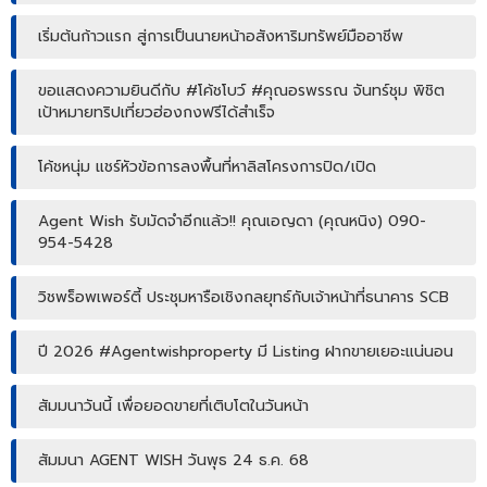
เริ่มต้นก้าวแรก สู่การเป็นนายหน้าอสังหาริมทรัพย์มืออาชีพ
ขอแสดงความยินดีกับ #โค้ชโบว์ #คุณอรพรรณ จันทร์ชุม พิชิต
เป้าหมายทริปเที่ยวฮ่องกงฟรีได้สำเร็จ
โค้ชหนุ่ม แชร์หัวข้อการลงพื้นที่หาลิสโครงการปิด/เปิด
Agent Wish รับมัดจำอีกแล้ว!! คุณเอญดา (คุณหนิง) 090-
954-5428
วิชพร็อพเพอร์ตี้ ประชุมหารือเชิงกลยุทธ์กับเจ้าหน้าที่ธนาคาร SCB
ปี 2026 #Agentwishproperty มี Listing ฝากขายเยอะแน่นอน
สัมมนาวันนี้ เพื่อยอดขายที่เติบโตในวันหน้า
สัมมนา AGENT WISH วันพุธ 24 ธ.ค. 68