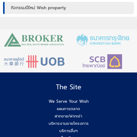
กิจกรรมปีใหม่ Wish property
เปิดบ้านให้ปัง ไม่ใช่แค่เปิดไฟ แชร์เทคนิคจริง เพิ่มโอกาสขายจริง
เปิดบ้านยังไง…ให้ปิดการขายได้ไวขึ้น? โดย #โค้ชโบว์
สัมมนา เตรียมพร้อมก่อนเริ่มสร้างบ้าน! ไขทุกข้อสงสัยเรื่อง ใบ
อนุญาตก่อสร้าง
Agent Wish รับมัดจำอีกแล้ว!! คุณศศิธร (ก้อย) 086-895-
7744
The Site
สัมมนาสมาชิก Wish วันพุธที่ 3 ธ.ค.68 เวลา 10.00-12.00 น.
We Serve Your Wish
แผนการตลาด
Agent Wish ปิดการขายสำเร็จค่ะ!! คุณอรพรรณ (โบว์) 084-
ฝากขาย/ฝากเช่า
649-2255
บริหารงานขายโครงการ
บริการอื่นๆ
ยกระดับสกิล Agent wish วันนี้สัมมนาทีม Wish Property