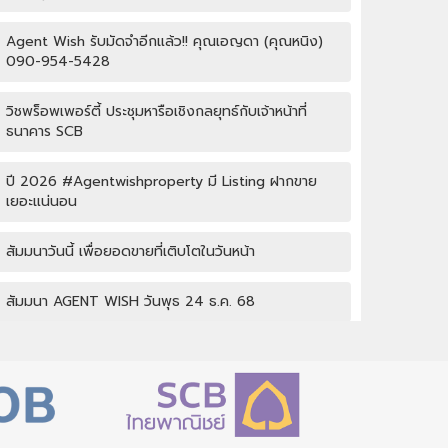
Agent Wish รับมัดจำอีกแล้ว!! คุณเอญดา (คุณหนิง)
090-954-5428
วิชพร็อพเพอร์ตี้ ประชุมหารือเชิงกลยุทธ์กับเจ้าหน้าที่
ธนาคาร SCB
ปี 2026 #Agentwishproperty มี Listing ฝากขาย
เยอะแน่นอน
สัมมนาวันนี้ เพื่อยอดขายที่เติบโตในวันหน้า
สัมมนา AGENT WISH วันพุธ 24 ธ.ค. 68
กิจกรรมปีใหม่ Wish property
เปิดบ้านให้ปัง ไม่ใช่แค่เปิดไฟ แชร์เทคนิคจริง เพิ่มโอกาส
ขายจริง