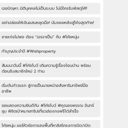
เจอปัญหา..นิติบุคคลไม่เป็นระบบ ไม่มีใครรับพัสดุให้!!
อย่าปล่อยให้เงินแสนหลุดมือ! นับถอยหลังสู่โค้งสุดท้าย!
ขายเก่งไม่พอ ต้อง “เจรจาเป็น” กับ #โค้ชหนุ่ม
ทำบุญประจำปี #Wishproperty
สัมมนาวันนี้ #โค้ชโบว์ เติมความรู้เรื่องโอนบ้าน พร้อม
ต้อนรับสมาชิกใหม่ 2 ท่าน
เริ่มต้นก้าวแรก สู่การเป็นนายหน้าอสังหาริมทรัพย์มือ
อาชีพ
ขอแสดงความยินดีกับ #โค้ชโบว์ #คุณอรพรรณ จันทร์
ชุม พิชิตเป้าหมายทริปเที่ยวฮ่องกงฟรีได้สำเร็จ
โค้ชหนุ่ม แชร์หัวข้อการลงพื้นที่หาลิสโครงการปิด/เปิด