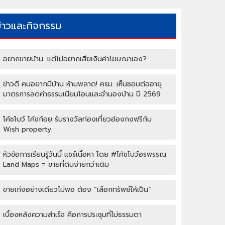
ข่าวและกิจกรรม
อยากขายบ้าน…แต่ไม่อยากเสียเงินค่าโฆษณาเอง?
ข่าวดี คนอยากมีบ้าน ห้ามพลาด! ครม. เห็นชอบต่ออายุ
มาตรการลดค่าธรรมเนียมโอนและจำนองบ้าน ปี 2569
โค้ชโบว์ โค้ชก้อย รับรางวัลท่องเที่ยวฮ่องกงฟรีกับ
Wish property
หัวข้อการเรียนรู้วันนี้ แชร์เนื้อหา โดย #โค้ชโบว์อรพรรณ
Land Maps = ขายที่ดินง่ายกว่าเดิม
ขายเก่งอย่างเดียวไม่พอ ต้อง “เลือกทรัพย์ให้เป็น”
เบื้องหลังความสำเร็จ คือการประชุมที่ไม่ธรรมดา