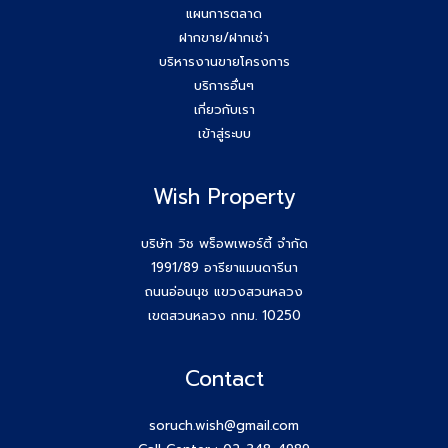
แผนการตลาด
Agent Wish ปิดการขายสำเร็จค่ะ!! คุณอรพรรณ (โบว์) 084-
ฝากขาย/ฝากเช่า
649-2255
บริหารงานขายโครงการ
บริการอื่นๆ
ยกระดับสกิล Agent wish วันนี้สัมมนาทีม Wish Property
เกี่ยวกับเรา
เข้าสู่ระบบ
ขอบคุณกสิกรที่เข้าร่วมเป็นพันธมิตรของบริษัท #Wishproperty
Wish Property
สัมมนาสมาชิก Wish วันพุธที่ 26 พ.ย.68
Agent Wish ปิดการขายสำเร็จค่ะ!! คุณเอกรักษ์ (หนุ่ม) 064-
บริษัท วิช พร็อพเพอร์ตี้ จำกัด
184-2498
1991/89 อารียาแมนดารีนา
ถนนอ่อนนุช แขวงสวนหลวง
สร้างตัวตนให้ชัด สร้างโอกาสให้ใช่กับ #โค้ชก้อย
เขตสวนหลวง กทม. 10250
สัมมนา AGENT WISH วันพุธ 19 พ.ย 68 โค้ชก้อย แชร์ เทคนิค
Contact
รับ Listing ฝากขายที่ดิน 100 ล้าน ได้ง่ายๆ ทำยังไง
soruch.wish@gmail.com
วันพุธที่ 12 พ.ย 68 #สมาชิกWish เปิดโลกกว้างอีก 1 คอร์ส กับ