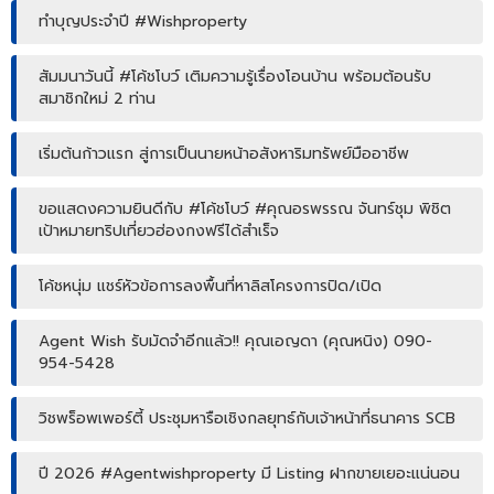
ทำบุญประจำปี #Wishproperty
สัมมนาวันนี้ #โค้ชโบว์ เติมความรู้เรื่องโอนบ้าน พร้อมต้อนรับ
สมาชิกใหม่ 2 ท่าน
เริ่มต้นก้าวแรก สู่การเป็นนายหน้าอสังหาริมทรัพย์มืออาชีพ
ขอแสดงความยินดีกับ #โค้ชโบว์ #คุณอรพรรณ จันทร์ชุม พิชิต
เป้าหมายทริปเที่ยวฮ่องกงฟรีได้สำเร็จ
โค้ชหนุ่ม แชร์หัวข้อการลงพื้นที่หาลิสโครงการปิด/เปิด
Agent Wish รับมัดจำอีกแล้ว!! คุณเอญดา (คุณหนิง) 090-
954-5428
วิชพร็อพเพอร์ตี้ ประชุมหารือเชิงกลยุทธ์กับเจ้าหน้าที่ธนาคาร SCB
ปี 2026 #Agentwishproperty มี Listing ฝากขายเยอะแน่นอน