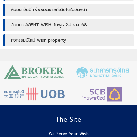
สัมมนาวันนี้ เพื่อยอดขายที่เติบโตในวันหน้า
สัมมนา AGENT WISH วันพุธ 24 ธ.ค. 68
กิจกรรมปีใหม่ Wish property
เปิดบ้านให้ปัง ไม่ใช่แค่เปิดไฟ แชร์เทคนิคจริง เพิ่มโอกาสขายจริง
เปิดบ้านยังไง…ให้ปิดการขายได้ไวขึ้น? โดย #โค้ชโบว์
สัมมนา เตรียมพร้อมก่อนเริ่มสร้างบ้าน! ไขทุกข้อสงสัยเรื่อง ใบ
อนุญาตก่อสร้าง
Agent Wish รับมัดจำอีกแล้ว!! คุณศศิธร (ก้อย) 086-895-
7744
The Site
สัมมนาสมาชิก Wish วันพุธที่ 3 ธ.ค.68 เวลา 10.00-12.00 น.
We Serve Your Wish