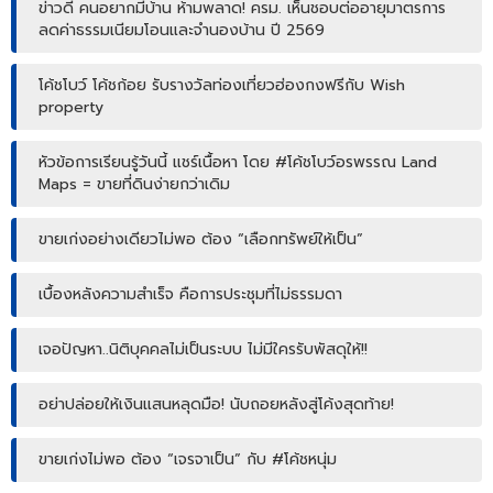
ข่าวดี คนอยากมีบ้าน ห้ามพลาด! ครม. เห็นชอบต่ออายุมาตรการ
ลดค่าธรรมเนียมโอนและจำนองบ้าน ปี 2569
โค้ชโบว์ โค้ชก้อย รับรางวัลท่องเที่ยวฮ่องกงฟรีกับ Wish
property
หัวข้อการเรียนรู้วันนี้ แชร์เนื้อหา โดย #โค้ชโบว์อรพรรณ Land
Maps = ขายที่ดินง่ายกว่าเดิม
ขายเก่งอย่างเดียวไม่พอ ต้อง “เลือกทรัพย์ให้เป็น”
เบื้องหลังความสำเร็จ คือการประชุมที่ไม่ธรรมดา
เจอปัญหา..นิติบุคคลไม่เป็นระบบ ไม่มีใครรับพัสดุให้!!
อย่าปล่อยให้เงินแสนหลุดมือ! นับถอยหลังสู่โค้งสุดท้าย!
ขายเก่งไม่พอ ต้อง “เจรจาเป็น” กับ #โค้ชหนุ่ม