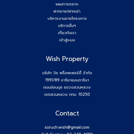
แผนการตลาด
Agent Wish ปิดการขายสำเร็จค่ะ!! คุณอรพรรณ (โบว์) 084-
ฝากขาย/ฝากเช่า
649-2255
บริหารงานขายโครงการ
บริการอื่นๆ
ยกระดับสกิล Agent wish วันนี้สัมมนาทีม Wish Property
เกี่ยวกับเรา
เข้าสู่ระบบ
ขอบคุณกสิกรที่เข้าร่วมเป็นพันธมิตรของบริษัท #Wishproperty
Wish Property
สัมมนาสมาชิก Wish วันพุธที่ 26 พ.ย.68
Agent Wish ปิดการขายสำเร็จค่ะ!! คุณเอกรักษ์ (หนุ่ม) 064-
บริษัท วิช พร็อพเพอร์ตี้ จำกัด
184-2498
1991/89 อารียาแมนดารีนา
ถนนอ่อนนุช แขวงสวนหลวง
สร้างตัวตนให้ชัด สร้างโอกาสให้ใช่กับ #โค้ชก้อย
เขตสวนหลวง กทม. 10250
สัมมนา AGENT WISH วันพุธ 19 พ.ย 68 โค้ชก้อย แชร์ เทคนิค
Contact
รับ Listing ฝากขายที่ดิน 100 ล้าน ได้ง่ายๆ ทำยังไง
soruch.wish@gmail.com
วันพุธที่ 12 พ.ย 68 #สมาชิกWish เปิดโลกกว้างอีก 1 คอร์ส กับ