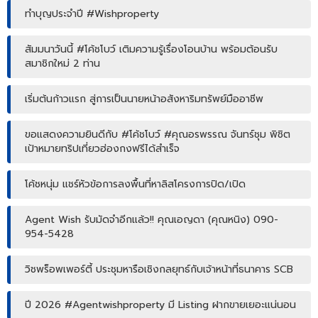
ทำบุญประจำปี #Wishproperty
สัมมนาวันนี้ #โค้ชโบว์ เติมความรู้เรื่องโอนบ้าน พร้อมต้อนรับ
สมาชิกใหม่ 2 ท่าน
เริ่มต้นก้าวแรก สู่การเป็นนายหน้าอสังหาริมทรัพย์มืออาชีพ
ขอแสดงความยินดีกับ #โค้ชโบว์ #คุณอรพรรณ จันทร์ชุม พิชิต
เป้าหมายทริปเที่ยวฮ่องกงฟรีได้สำเร็จ
โค้ชหนุ่ม แชร์หัวข้อการลงพื้นที่หาลิสโครงการปิด/เปิด
Agent Wish รับมัดจำอีกแล้ว!! คุณเอญดา (คุณหนิง) 090-
954-5428
วิชพร็อพเพอร์ตี้ ประชุมหารือเชิงกลยุทธ์กับเจ้าหน้าที่ธนาคาร SCB
ปี 2026 #Agentwishproperty มี Listing ฝากขายเยอะแน่นอน