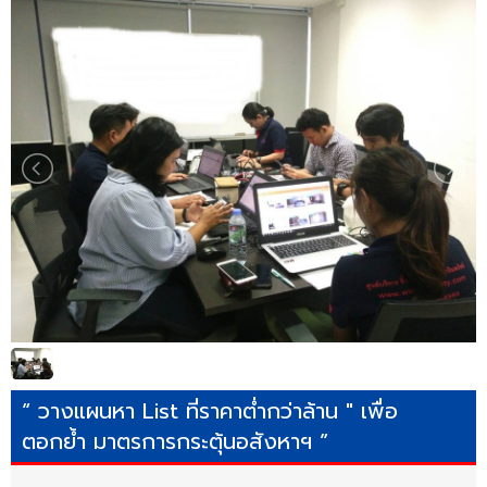
“ วางแผนหา List ที่ราคาต่ำกว่าล้าน " เพื่อ
ตอกย้ำ มาตรการกระตุ้นอสังหาฯ ”