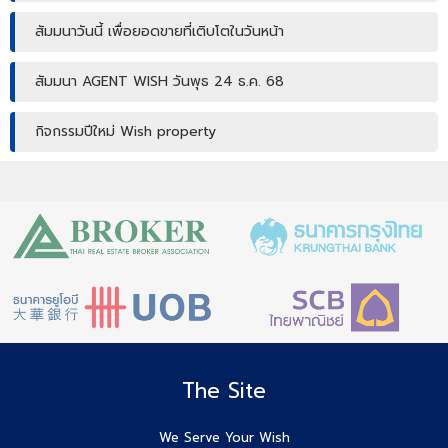
สัมมนาวันนี้ เพื่อยอดขายที่เติบโตในวันหน้า
สัมมนา AGENT WISH วันพุธ 24 ธ.ค. 68
กิจกรรมปีใหม่ Wish property
เปิดบ้านให้ปัง ไม่ใช่แค่เปิดไฟ แชร์เทคนิคจริง เพิ่มโอกาสขายจริง
เปิดบ้านยังไง…ให้ปิดการขายได้ไวขึ้น? โดย #โค้ชโบว์
สัมมนา เตรียมพร้อมก่อนเริ่มสร้างบ้าน! ไขทุกข้อสงสัยเรื่อง ใบ
อนุญาตก่อสร้าง
Agent Wish รับมัดจำอีกแล้ว!! คุณศศิธร (ก้อย) 086-895-
7744
The Site
สัมมนาสมาชิก Wish วันพุธที่ 3 ธ.ค.68 เวลา 10.00-12.00 น.
We Serve Your Wish