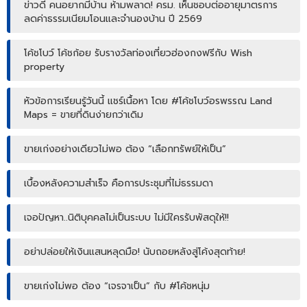
ข่าวดี คนอยากมีบ้าน ห้ามพลาด! ครม. เห็นชอบต่ออายุมาตรการ
ลดค่าธรรมเนียมโอนและจำนองบ้าน ปี 2569
โค้ชโบว์ โค้ชก้อย รับรางวัลท่องเที่ยวฮ่องกงฟรีกับ Wish
property
หัวข้อการเรียนรู้วันนี้ แชร์เนื้อหา โดย #โค้ชโบว์อรพรรณ Land
Maps = ขายที่ดินง่ายกว่าเดิม
ขายเก่งอย่างเดียวไม่พอ ต้อง “เลือกทรัพย์ให้เป็น”
เบื้องหลังความสำเร็จ คือการประชุมที่ไม่ธรรมดา
เจอปัญหา..นิติบุคคลไม่เป็นระบบ ไม่มีใครรับพัสดุให้!!
อย่าปล่อยให้เงินแสนหลุดมือ! นับถอยหลังสู่โค้งสุดท้าย!
ขายเก่งไม่พอ ต้อง “เจรจาเป็น” กับ #โค้ชหนุ่ม