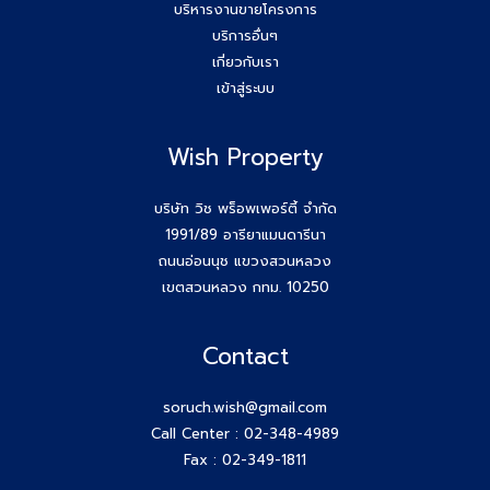
บริหารงานขายโครงการ
บริการอื่นๆ
ยกระดับสกิล Agent wish วันนี้สัมมนาทีม Wish Property
เกี่ยวกับเรา
เข้าสู่ระบบ
ขอบคุณกสิกรที่เข้าร่วมเป็นพันธมิตรของบริษัท #Wishproperty
Wish Property
สัมมนาสมาชิก Wish วันพุธที่ 26 พ.ย.68
Agent Wish ปิดการขายสำเร็จค่ะ!! คุณเอกรักษ์ (หนุ่ม) 064-
บริษัท วิช พร็อพเพอร์ตี้ จำกัด
184-2498
1991/89 อารียาแมนดารีนา
ถนนอ่อนนุช แขวงสวนหลวง
สร้างตัวตนให้ชัด สร้างโอกาสให้ใช่กับ #โค้ชก้อย
เขตสวนหลวง กทม. 10250
สัมมนา AGENT WISH วันพุธ 19 พ.ย 68 โค้ชก้อย แชร์ เทคนิค
Contact
รับ Listing ฝากขายที่ดิน 100 ล้าน ได้ง่ายๆ ทำยังไง
soruch.wish@gmail.com
วันพุธที่ 12 พ.ย 68 #สมาชิกWish เปิดโลกกว้างอีก 1 คอร์ส กับ
Call Center :
02-348-4989
โค้ชพี่หนุ่ม
Fax : 02-349-1811