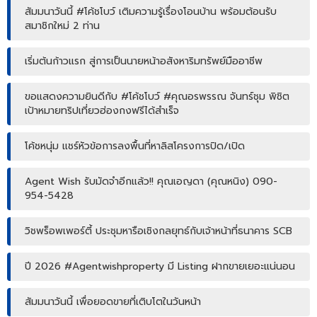
สัมมนาวันนี้ #โค้ชโบว์ เติมความรู้เรื่องโอนบ้าน พร้อมต้อนรับ
สมาชิกใหม่ 2 ท่าน
เริ่มต้นก้าวแรก สู่การเป็นนายหน้าอสังหาริมทรัพย์มืออาชีพ
ขอแสดงความยินดีกับ #โค้ชโบว์ #คุณอรพรรณ จันทร์ชุม พิชิต
เป้าหมายทริปเที่ยวฮ่องกงฟรีได้สำเร็จ
โค้ชหนุ่ม แชร์หัวข้อการลงพื้นที่หาลิสโครงการปิด/เปิด
Agent Wish รับมัดจำอีกแล้ว!! คุณเอญดา (คุณหนิง) 090-
954-5428
วิชพร็อพเพอร์ตี้ ประชุมหารือเชิงกลยุทธ์กับเจ้าหน้าที่ธนาคาร SCB
ปี 2026 #Agentwishproperty มี Listing ฝากขายเยอะแน่นอน
สัมมนาวันนี้ เพื่อยอดขายที่เติบโตในวันหน้า