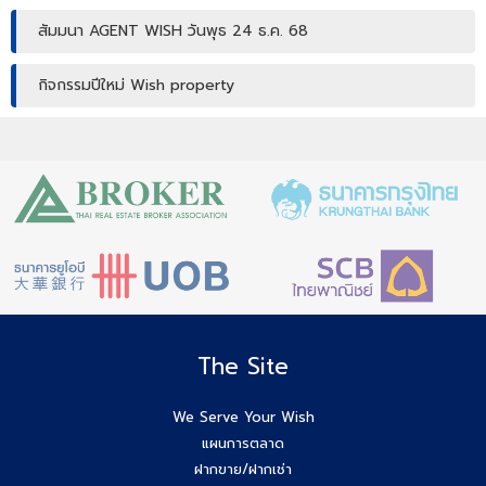
สัมมนา AGENT WISH วันพุธ 24 ธ.ค. 68
กิจกรรมปีใหม่ Wish property
เปิดบ้านให้ปัง ไม่ใช่แค่เปิดไฟ แชร์เทคนิคจริง เพิ่มโอกาสขายจริง
เปิดบ้านยังไง…ให้ปิดการขายได้ไวขึ้น? โดย #โค้ชโบว์
สัมมนา เตรียมพร้อมก่อนเริ่มสร้างบ้าน! ไขทุกข้อสงสัยเรื่อง ใบ
อนุญาตก่อสร้าง
Agent Wish รับมัดจำอีกแล้ว!! คุณศศิธร (ก้อย) 086-895-
7744
The Site
สัมมนาสมาชิก Wish วันพุธที่ 3 ธ.ค.68 เวลา 10.00-12.00 น.
We Serve Your Wish
แผนการตลาด
Agent Wish ปิดการขายสำเร็จค่ะ!! คุณอรพรรณ (โบว์) 084-
ฝากขาย/ฝากเช่า
649-2255