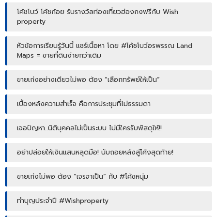
โค้ชโบว์ โค้ชก้อย รับรางวัลท่องเที่ยวฮ่องกงฟรีกับ Wish
property
หัวข้อการเรียนรู้วันนี้ แชร์เนื้อหา โดย #โค้ชโบว์อรพรรณ Land
Maps = ขายที่ดินง่ายกว่าเดิม
ขายเก่งอย่างเดียวไม่พอ ต้อง “เลือกทรัพย์ให้เป็น”
เบื้องหลังความสำเร็จ คือการประชุมที่ไม่ธรรมดา
เจอปัญหา..นิติบุคคลไม่เป็นระบบ ไม่มีใครรับพัสดุให้!!
อย่าปล่อยให้เงินแสนหลุดมือ! นับถอยหลังสู่โค้งสุดท้าย!
ขายเก่งไม่พอ ต้อง “เจรจาเป็น” กับ #โค้ชหนุ่ม
ทำบุญประจำปี #Wishproperty