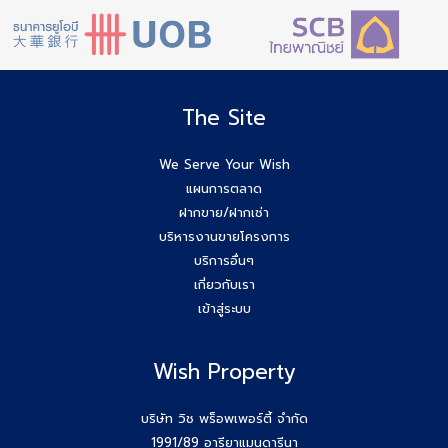
สัมมนา เตรียมพร้อมก่อนเริ่มสร้างบ้าน! ไขทุกข้อสงสัยเรื่อง ใบ
อนุญาตก่อสร้าง
Agent Wish รับมัดจำอีกแล้ว!! คุณศศิธร (ก้อย) 086-895-
7744
The Site
สัมมนาสมาชิก Wish วันพุธที่ 3 ธ.ค.68 เวลา 10.00-12.00 น.
We Serve Your Wish
แผนการตลาด
Agent Wish ปิดการขายสำเร็จค่ะ!! คุณอรพรรณ (โบว์) 084-
ฝากขาย/ฝากเช่า
649-2255
บริหารงานขายโครงการ
บริการอื่นๆ
ยกระดับสกิล Agent wish วันนี้สัมมนาทีม Wish Property
เกี่ยวกับเรา
เข้าสู่ระบบ
ขอบคุณกสิกรที่เข้าร่วมเป็นพันธมิตรของบริษัท #Wishproperty
Wish Property
สัมมนาสมาชิก Wish วันพุธที่ 26 พ.ย.68
Agent Wish ปิดการขายสำเร็จค่ะ!! คุณเอกรักษ์ (หนุ่ม) 064-
บริษัท วิช พร็อพเพอร์ตี้ จำกัด
184-2498
1991/89 อารียาแมนดารีนา