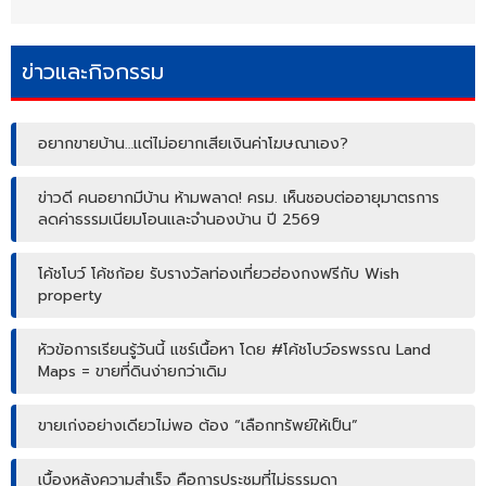
ข่าวและกิจกรรม
อยากขายบ้าน…แต่ไม่อยากเสียเงินค่าโฆษณาเอง?
ข่าวดี คนอยากมีบ้าน ห้ามพลาด! ครม. เห็นชอบต่ออายุมาตรการ
ลดค่าธรรมเนียมโอนและจำนองบ้าน ปี 2569
โค้ชโบว์ โค้ชก้อย รับรางวัลท่องเที่ยวฮ่องกงฟรีกับ Wish
property
หัวข้อการเรียนรู้วันนี้ แชร์เนื้อหา โดย #โค้ชโบว์อรพรรณ Land
Maps = ขายที่ดินง่ายกว่าเดิม
ขายเก่งอย่างเดียวไม่พอ ต้อง “เลือกทรัพย์ให้เป็น”
เบื้องหลังความสำเร็จ คือการประชุมที่ไม่ธรรมดา