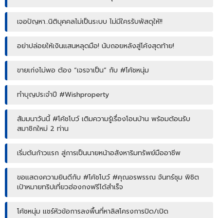
เจอปัญหา..นิติบุคคลไม่เป็นระบบ ไม่มีใครรับพัสดุให้!!
อย่าปล่อยให้เงินแสนหลุดมือ! นับถอยหลังสู่โค้งสุดท้าย!
ขายเก่งไม่พอ ต้อง “เจรจาเป็น” กับ #โค้ชหนุ่ม
ทำบุญประจำปี #Wishproperty
สัมมนาวันนี้ #โค้ชโบว์ เติมความรู้เรื่องโอนบ้าน พร้อมต้อนรับ
สมาชิกใหม่ 2 ท่าน
เริ่มต้นก้าวแรก สู่การเป็นนายหน้าอสังหาริมทรัพย์มืออาชีพ
ขอแสดงความยินดีกับ #โค้ชโบว์ #คุณอรพรรณ จันทร์ชุม พิชิต
เป้าหมายทริปเที่ยวฮ่องกงฟรีได้สำเร็จ
โค้ชหนุ่ม แชร์หัวข้อการลงพื้นที่หาลิสโครงการปิด/เปิด