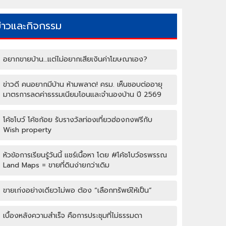
ข่าวและกิจกรรม
อยากขายบ้าน…แต่ไม่อยากเสียเงินค่าโฆษณาเอง?
ข่าวดี คนอยากมีบ้าน ห้ามพลาด! ครม. เห็นชอบต่ออายุ
มาตรการลดค่าธรรมเนียมโอนและจำนองบ้าน ปี 2569
โค้ชโบว์ โค้ชก้อย รับรางวัลท่องเที่ยวฮ่องกงฟรีกับ
Wish property
หัวข้อการเรียนรู้วันนี้ แชร์เนื้อหา โดย #โค้ชโบว์อรพรรณ
Land Maps = ขายที่ดินง่ายกว่าเดิม
ขายเก่งอย่างเดียวไม่พอ ต้อง “เลือกทรัพย์ให้เป็น”
เบื้องหลังความสำเร็จ คือการประชุมที่ไม่ธรรมดา