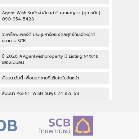
Agent Wish รับมัดจำอีกแล้ว!! คุณเอญดา (คุณหนิง)
090-954-5428
วิชพร็อพเพอร์ตี้ ประชุมหารือเชิงกลยุทธ์กับเจ้าหน้าที่
ธนาคาร SCB
ปี 2026 #Agentwishproperty มี Listing ฝากขาย
เยอะแน่นอน
สัมมนาวันนี้ เพื่อยอดขายที่เติบโตในวันหน้า
สัมมนา AGENT WISH วันพุธ 24 ธ.ค. 68
กิจกรรมปีใหม่ Wish property
เปิดบ้านให้ปัง ไม่ใช่แค่เปิดไฟ แชร์เทคนิคจริง เพิ่มโอกาส
ขายจริง