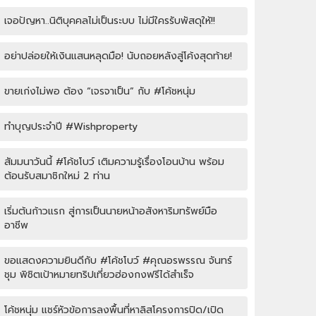
เจอปัญหา..นิติบุคคลไม่เป็นระบบ ไม่มีใครรับพัสดุให้!!
อย่าปล่อยให้เงินแสนหลุดมือ! นับถอยหลังสู่โค้งสุดท้าย!
ขายเก่งไม่พอ ต้อง “เจรจาเป็น” กับ #โค้ชหนุ่ม
ทำบุญประจำปี #Wishproperty
สัมมนาวันนี้ #โค้ชโบว์ เติมความรู้เรื่องโอนบ้าน พร้อม
ต้อนรับสมาชิกใหม่ 2 ท่าน
เริ่มต้นก้าวแรก สู่การเป็นนายหน้าอสังหาริมทรัพย์มือ
อาชีพ
ขอแสดงความยินดีกับ #โค้ชโบว์ #คุณอรพรรณ จันทร์
ชุม พิชิตเป้าหมายทริปเที่ยวฮ่องกงฟรีได้สำเร็จ
โค้ชหนุ่ม แชร์หัวข้อการลงพื้นที่หาลิสโครงการปิด/เปิด