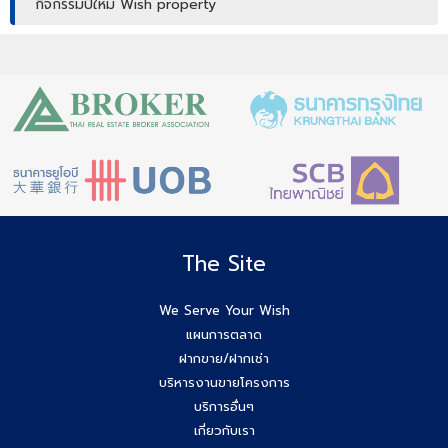
กิจกรรมปีใหม่ Wish property
เปิดบ้านให้ปัง ไม่ใช่แค่เปิดไฟ แชร์เทคนิคจริง เพิ่มโอกาสขายจริง
เปิดบ้านยังไง…ให้ปิดการขายได้ไวขึ้น? โดย #โค้ชโบว์
สัมมนา เตรียมพร้อมก่อนเริ่มสร้างบ้าน! ไขทุกข้อสงสัยเรื่อง ใบ
อนุญาตก่อสร้าง
Agent Wish รับมัดจำอีกแล้ว!! คุณศศิธร (ก้อย) 086-895-
7744
The Site
สัมมนาสมาชิก Wish วันพุธที่ 3 ธ.ค.68 เวลา 10.00-12.00 น.
We Serve Your Wish
แผนการตลาด
Agent Wish ปิดการขายสำเร็จค่ะ!! คุณอรพรรณ (โบว์) 084-
ฝากขาย/ฝากเช่า
649-2255
บริหารงานขายโครงการ
บริการอื่นๆ
ยกระดับสกิล Agent wish วันนี้สัมมนาทีม Wish Property
เกี่ยวกับเรา