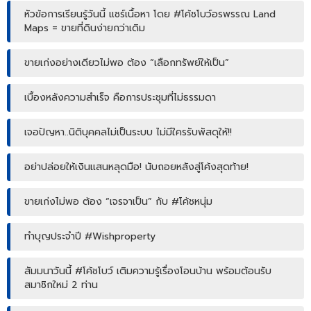
หัวข้อการเรียนรู้วันนี้ แชร์เนื้อหา โดย #โค้ชโบว์อรพรรณ Land
Maps = ขายที่ดินง่ายกว่าเดิม
ขายเก่งอย่างเดียวไม่พอ ต้อง “เลือกทรัพย์ให้เป็น”
เบื้องหลังความสำเร็จ คือการประชุมที่ไม่ธรรมดา
เจอปัญหา..นิติบุคคลไม่เป็นระบบ ไม่มีใครรับพัสดุให้!!
อย่าปล่อยให้เงินแสนหลุดมือ! นับถอยหลังสู่โค้งสุดท้าย!
ขายเก่งไม่พอ ต้อง “เจรจาเป็น” กับ #โค้ชหนุ่ม
ทำบุญประจำปี #Wishproperty
สัมมนาวันนี้ #โค้ชโบว์ เติมความรู้เรื่องโอนบ้าน พร้อมต้อนรับ
สมาชิกใหม่ 2 ท่าน