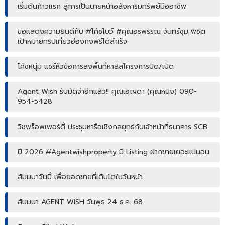
เริ่มต้นก้าวแรก สู่การเป็นนายหน้าอสังหาริมทรัพย์มืออาชีพ
ขอแสดงความยินดีกับ #โค้ชโบว์ #คุณอรพรรณ จันทร์ชุม พิชิต
เป้าหมายทริปเที่ยวฮ่องกงฟรีได้สำเร็จ
โค้ชหนุ่ม แชร์หัวข้อการลงพื้นที่หาลิสโครงการปิด/เปิด
Agent Wish รับมัดจำอีกแล้ว!! คุณเอญดา (คุณหนิง) 090-
954-5428
วิชพร็อพเพอร์ตี้ ประชุมหารือเชิงกลยุทธ์กับเจ้าหน้าที่ธนาคาร SCB
ปี 2026 #Agentwishproperty มี Listing ฝากขายเยอะแน่นอน
สัมมนาวันนี้ เพื่อยอดขายที่เติบโตในวันหน้า
สัมมนา AGENT WISH วันพุธ 24 ธ.ค. 68