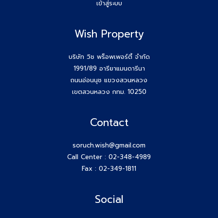
เข้าสู่ระบบ
ขอบคุณกสิกรที่เข้าร่วมเป็นพันธมิตรของบริษัท #Wishproperty
Wish Property
สัมมนาสมาชิก Wish วันพุธที่ 26 พ.ย.68
Agent Wish ปิดการขายสำเร็จค่ะ!! คุณเอกรักษ์ (หนุ่ม) 064-
บริษัท วิช พร็อพเพอร์ตี้ จำกัด
184-2498
1991/89 อารียาแมนดารีนา
ถนนอ่อนนุช แขวงสวนหลวง
สร้างตัวตนให้ชัด สร้างโอกาสให้ใช่กับ #โค้ชก้อย
เขตสวนหลวง กทม. 10250
สัมมนา AGENT WISH วันพุธ 19 พ.ย 68 โค้ชก้อย แชร์ เทคนิค
Contact
รับ Listing ฝากขายที่ดิน 100 ล้าน ได้ง่ายๆ ทำยังไง
soruch.wish@gmail.com
วันพุธที่ 12 พ.ย 68 #สมาชิกWish เปิดโลกกว้างอีก 1 คอร์ส กับ
Call Center :
02-348-4989
โค้ชพี่หนุ่ม
Fax : 02-349-1811
สัมมนา AGENT WISH วันพุธ 12 พ.ย 68
Social
Agent Wish ปิดการขายสำเร็จค่ะ!! คุณทรงชัย (เฮง) 087-615-
6688