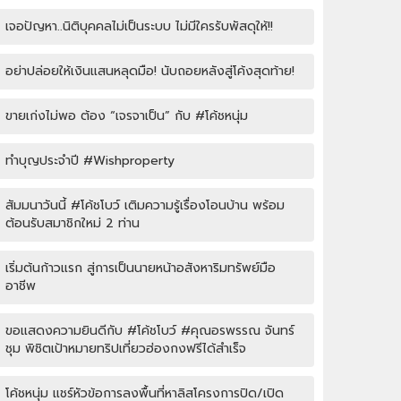
เจอปัญหา..นิติบุคคลไม่เป็นระบบ ไม่มีใครรับพัสดุให้!!
อย่าปล่อยให้เงินแสนหลุดมือ! นับถอยหลังสู่โค้งสุดท้าย!
ขายเก่งไม่พอ ต้อง “เจรจาเป็น” กับ #โค้ชหนุ่ม
ทำบุญประจำปี #Wishproperty
สัมมนาวันนี้ #โค้ชโบว์ เติมความรู้เรื่องโอนบ้าน พร้อม
ต้อนรับสมาชิกใหม่ 2 ท่าน
เริ่มต้นก้าวแรก สู่การเป็นนายหน้าอสังหาริมทรัพย์มือ
อาชีพ
ขอแสดงความยินดีกับ #โค้ชโบว์ #คุณอรพรรณ จันทร์
ชุม พิชิตเป้าหมายทริปเที่ยวฮ่องกงฟรีได้สำเร็จ
โค้ชหนุ่ม แชร์หัวข้อการลงพื้นที่หาลิสโครงการปิด/เปิด