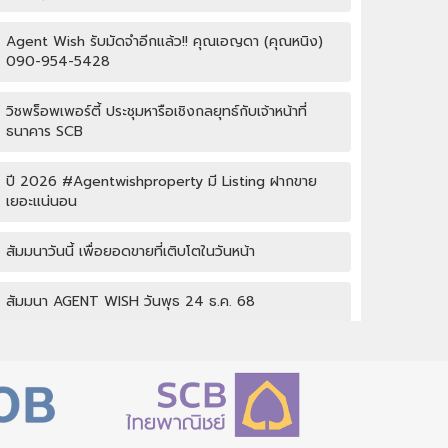
Agent Wish รับมัดจำอีกแล้ว!! คุณเอญดา (คุณหนิง)
090-954-5428
วิชพร็อพเพอร์ตี้ ประชุมหารือเชิงกลยุทธ์กับเจ้าหน้าที่
ธนาคาร SCB
ปี 2026 #Agentwishproperty มี Listing ฝากขาย
เยอะแน่นอน
สัมมนาวันนี้ เพื่อยอดขายที่เติบโตในวันหน้า
สัมมนา AGENT WISH วันพุธ 24 ธ.ค. 68
กิจกรรมปีใหม่ Wish property
เปิดบ้านให้ปัง ไม่ใช่แค่เปิดไฟ แชร์เทคนิคจริง เพิ่มโอกาส
ขายจริง