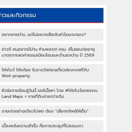
ข่าวและกิจกรรม
อยากขายบ้าน…แต่ไม่อยากเสียเงินค่าโฆษณาเอง?
ข่าวดี คนอยากมีบ้าน ห้ามพลาด! ครม. เห็นชอบต่ออายุ
มาตรการลดค่าธรรมเนียมโอนและจำนองบ้าน ปี 2569
โค้ชโบว์ โค้ชก้อย รับรางวัลท่องเที่ยวฮ่องกงฟรีกับ
Wish property
หัวข้อการเรียนรู้วันนี้ แชร์เนื้อหา โดย #โค้ชโบว์อรพรรณ
Land Maps = ขายที่ดินง่ายกว่าเดิม
ขายเก่งอย่างเดียวไม่พอ ต้อง “เลือกทรัพย์ให้เป็น”
เบื้องหลังความสำเร็จ คือการประชุมที่ไม่ธรรมดา