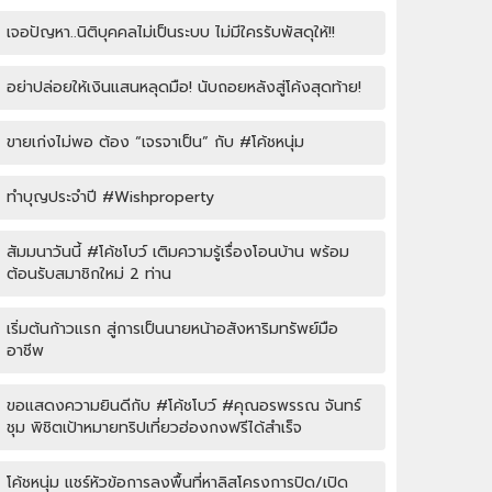
เจอปัญหา..นิติบุคคลไม่เป็นระบบ ไม่มีใครรับพัสดุให้!!
อย่าปล่อยให้เงินแสนหลุดมือ! นับถอยหลังสู่โค้งสุดท้าย!
ขายเก่งไม่พอ ต้อง “เจรจาเป็น” กับ #โค้ชหนุ่ม
ทำบุญประจำปี #Wishproperty
สัมมนาวันนี้ #โค้ชโบว์ เติมความรู้เรื่องโอนบ้าน พร้อม
ต้อนรับสมาชิกใหม่ 2 ท่าน
เริ่มต้นก้าวแรก สู่การเป็นนายหน้าอสังหาริมทรัพย์มือ
อาชีพ
ขอแสดงความยินดีกับ #โค้ชโบว์ #คุณอรพรรณ จันทร์
ชุม พิชิตเป้าหมายทริปเที่ยวฮ่องกงฟรีได้สำเร็จ
โค้ชหนุ่ม แชร์หัวข้อการลงพื้นที่หาลิสโครงการปิด/เปิด