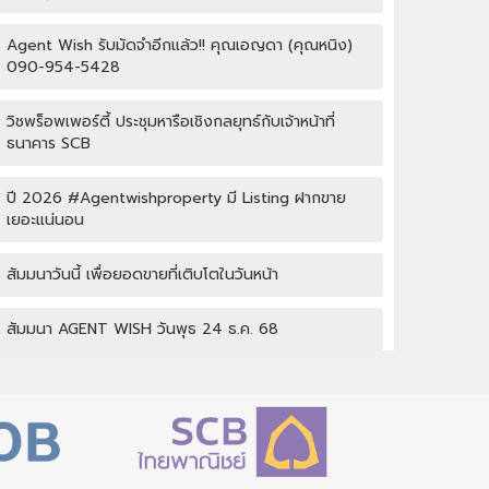
Agent Wish รับมัดจำอีกแล้ว!! คุณเอญดา (คุณหนิง)
090-954-5428
วิชพร็อพเพอร์ตี้ ประชุมหารือเชิงกลยุทธ์กับเจ้าหน้าที่
ธนาคาร SCB
ปี 2026 #Agentwishproperty มี Listing ฝากขาย
เยอะแน่นอน
สัมมนาวันนี้ เพื่อยอดขายที่เติบโตในวันหน้า
สัมมนา AGENT WISH วันพุธ 24 ธ.ค. 68
กิจกรรมปีใหม่ Wish property
เปิดบ้านให้ปัง ไม่ใช่แค่เปิดไฟ แชร์เทคนิคจริง เพิ่มโอกาส
ขายจริง