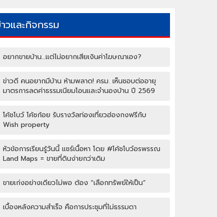
ข่าวและกิจกรรม
อยากขายบ้าน…แต่ไม่อยากเสียเงินค่าโฆษณาเอง?
ข่าวดี คนอยากมีบ้าน ห้ามพลาด! ครม. เห็นชอบต่ออายุ
มาตรการลดค่าธรรมเนียมโอนและจำนองบ้าน ปี 2569
โค้ชโบว์ โค้ชก้อย รับรางวัลท่องเที่ยวฮ่องกงฟรีกับ
Wish property
หัวข้อการเรียนรู้วันนี้ แชร์เนื้อหา โดย #โค้ชโบว์อรพรรณ
Land Maps = ขายที่ดินง่ายกว่าเดิม
ขายเก่งอย่างเดียวไม่พอ ต้อง “เลือกทรัพย์ให้เป็น”
เบื้องหลังความสำเร็จ คือการประชุมที่ไม่ธรรมดา